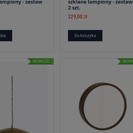
lampiony - zestaw
szklane lampiony - zestaw
2 szt.
329,00 zł
yka
Do koszyka