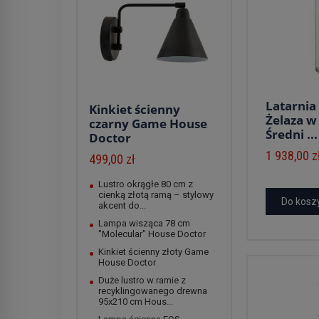
Latarnia 
Kinkiet ścienny
Żelaza w
czarny Game House
Średni ...
Doctor
1 938,00 z
499,00 zł
Lustro okrągłe 80 cm z
cienką złotą ramą – stylowy
Do kosz
akcent do...
Lampa wisząca 78 cm
"Molecular" House Doctor
Kinkiet ścienny złoty Game
House Doctor
Duże lustro w ramie z
recyklingowanego drewna
95x210 cm Hous...