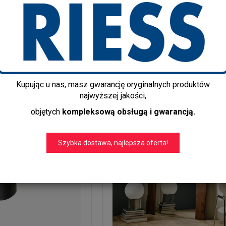
ienne
Lustra
Oświetlenie
Dekoracyjne
Kupując u nas, masz gwarancję oryginalnych produktów
najwyższej jakości,
objętych
kompleksową obsługą i gwarancją.
Szybka dostawa, najlepsza oferta!