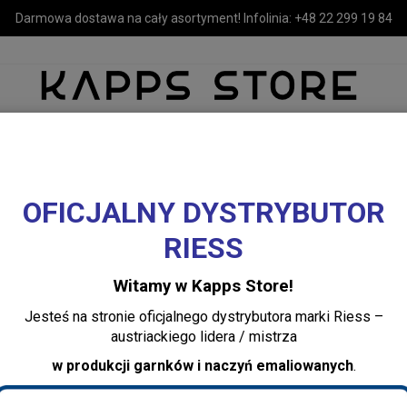
Darmowa dostawa na cały asortyment! Infolinia:
+48 22 299 19 84
OFICJALNY DYSTRYBUTOR
MEBLE
LUSTRA I OŚWIETLENIE
TEKSTYLIA I DEKORACJE 
RIESS
wietlenie
Witamy w Kapps Store!
Jesteś na stronie oficjalnego dystrybutora marki Riess –
austriackiego lidera / mistrza
w produkcji garnków i naczyń emaliowanych
.