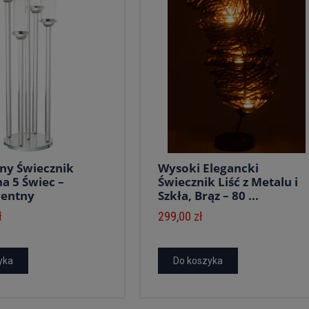
ny Świecznik
Wysoki Elegancki
na 5 Świec –
Świecznik Liść z Metalu i
rentny
Szkła, Brąz – 80 ...
ł
299,00 zł
yka
Do koszyka