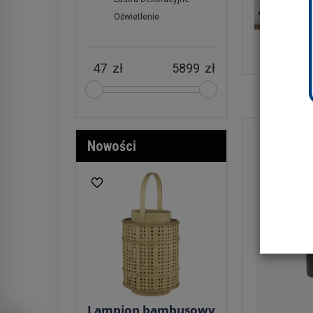
Oświetlenie
Lustra Śc
zł
zł
Nowości
Lampion bambusowy