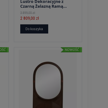
Lustro Dekoracyjne z
Czarną Żelazną Ramą...
3 899,00 zł
2 809,00 zł
Do koszyka