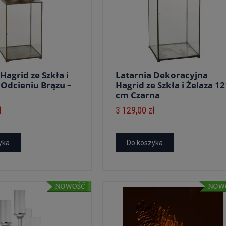
Hagrid ze Szkła i
Latarnia Dekoracyjna
 Odcieniu Brązu –
Hagrid ze Szkła i Żelaza 12
cm Czarna
ł
3 129,00 zł
yka
Do koszyka