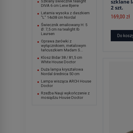
szklane 
Szklany świecznik tealight
DIVA 6 cm Lene Bjerre
2 szt.
Latarnia wysoka z daszkiem
169,00 zł
"L" 14x38 cm Nordal
Świecznik emaliowany H: 5
Ø: 7,5 cm na tealight Ib
Laursen
Do kosz
Oprawa żarówki z
wyłącznikiem, metalowym
łańcuszkiem Madam S...
Klosz Bidar 38 / 81,5 cm
White House Doctor
Duża lampa kryształowa
Nordal średnica 50 cm
Lampa wisząca ARCH House
Doctor
Rzeźba Nauji wykończenie z
mosiądzu House Doctor