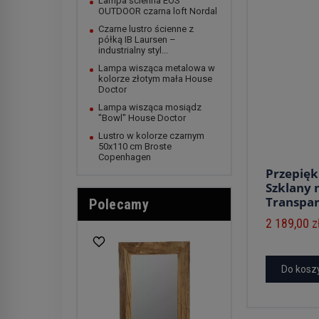
Lampa ścienna EOS
OUTDOOR czarna loft Nordal
Czarne lustro ścienne z
półką IB Laursen –
industrialny styl...
Lampa wisząca metalowa w
kolorze złotym mała House
Doctor
Lampa wisząca mosiądz
"Bowl" House Doctor
Lustro w kolorze czarnym
50x110 cm Broste
Copenhagen
Przepięk
Szklany 
Transpa
Polecamy
2 189,00 z
Do kosz