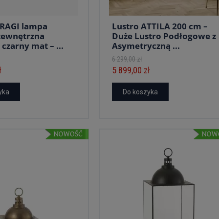
BRAGI lampa
Lustro ATTILA 200 cm –
zewnętrzna
Duże Lustro Podłogowe z
czarny mat – ...
Asymetryczną ...
6 299,00 zł
ł
5 899,00 zł
yka
Do koszyka