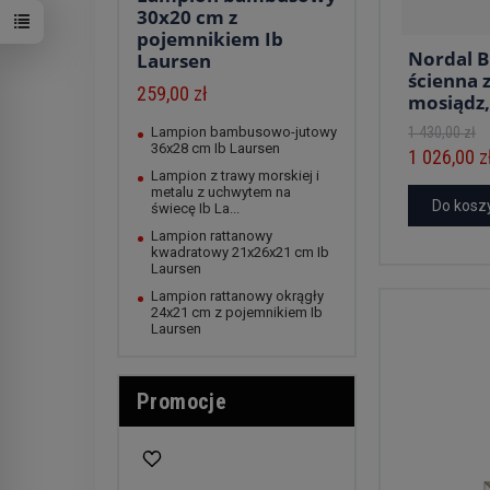
30x20 cm z
pojemnikiem Ib
Nordal 
Laursen
ścienna 
259,00 zł
mosiądz, 
Lampion bambusowo-jutowy
1 430,00 zł
36x28 cm Ib Laursen
1 026,00 z
Lampion z trawy morskiej i
metalu z uchwytem na
Do kosz
świecę Ib La...
Lampion rattanowy
kwadratowy 21x26x21 cm Ib
Laursen
Lampion rattanowy okrągły
24x21 cm z pojemnikiem Ib
Laursen
Promocje