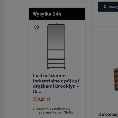
Do kosz
Wysyłka 24h
Lustro ścienne
industrialne z półką i
drążkami Brooklyn –
Ib...
589,00 zł
Lustro kieszonkowe z
frędzlami Madam Stoltz
Dekorac