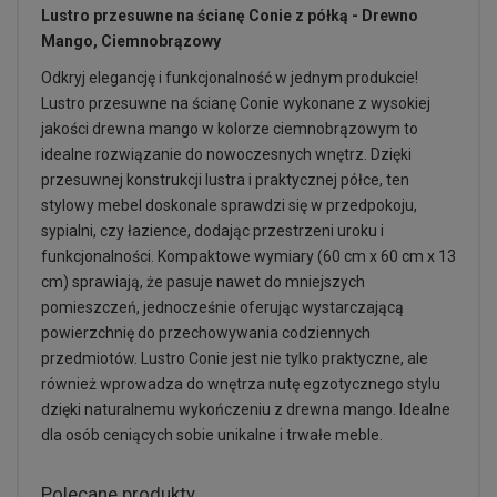
Lustro przesuwne na ścianę Conie z półką - Drewno
Mango, Ciemnobrązowy
Odkryj elegancję i funkcjonalność w jednym produkcie!
Lustro przesuwne na ścianę Conie wykonane z wysokiej
jakości drewna mango w kolorze ciemnobrązowym to
idealne rozwiązanie do nowoczesnych wnętrz. Dzięki
przesuwnej konstrukcji lustra i praktycznej półce, ten
stylowy mebel doskonale sprawdzi się w przedpokoju,
sypialni, czy łazience, dodając przestrzeni uroku i
funkcjonalności. Kompaktowe wymiary (60 cm x 60 cm x 13
cm) sprawiają, że pasuje nawet do mniejszych
pomieszczeń, jednocześnie oferując wystarczającą
powierzchnię do przechowywania codziennych
przedmiotów. Lustro Conie jest nie tylko praktyczne, ale
również wprowadza do wnętrza nutę egzotycznego stylu
dzięki naturalnemu wykończeniu z drewna mango. Idealne
dla osób ceniących sobie unikalne i trwałe meble.
Polecane produkty