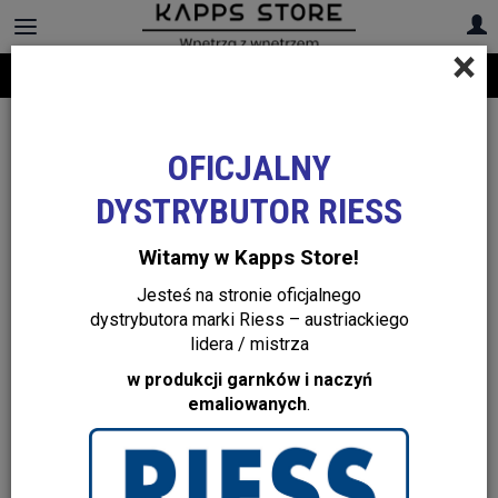
×
Darmowa dostawa na cały asortyment! Infolinia:
+48 22 299 19 84
OFICJALNY
DYSTRYBUTOR RIESS
Witamy w Kapps Store!
Jesteś na stronie oficjalnego
dystrybutora marki Riess – austriackiego
lidera / mistrza
w produkcji garnków i naczyń
emaliowanych
.