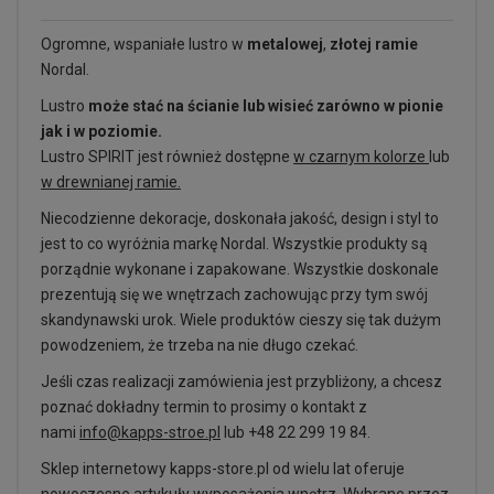
Ogromne, wspaniałe lustro w
metalowej
,
złotej ramie
Nordal.
Lustro
może stać na ścianie lub wisieć zarówno w pionie
jak i w poziomie.
Lustro SPIRIT jest również dostępne
w czarnym kolorze
lub
w drewnianej ramie.
Niecodzienne dekoracje, doskonała jakość, design i styl to
jest to co wyróżnia markę Nordal. Wszystkie produkty są
porządnie wykonane i zapakowane. Wszystkie doskonale
prezentują się we wnętrzach zachowując przy tym swój
skandynawski urok. Wiele produktów cieszy się tak dużym
powodzeniem, że trzeba na nie długo czekać.
Jeśli czas realizacji zamówienia jest przybliżony, a chcesz
poznać dokładny termin to prosimy o kontakt z
nami
info@kapps-stroe.pl
lub +48 22 299 19 84.
Sklep internetowy kapps-store.pl od wielu lat oferuje