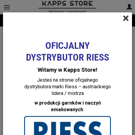
×
Darmowa dostawa na cały asortyment! Infolinia:
+48 22 299 19 84
OFICJALNY
DYSTRYBUTOR RIESS
Witamy w Kapps Store!
Jesteś na stronie oficjalnego
dystrybutora marki Riess – austriackiego
lidera / mistrza
w produkcji garnków i naczyń
emaliowanych
.