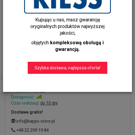
Kupując u nas, masz gwarancję
oryginalnych produktów najwyższej
jakości,
objętych
kompleksową obsługą i
SPIRIT Duże Lustro ścienne w
gwarancją.
metalowej ramie w kolorze
złotym Nordal
Szybka dostawa, najlepsza oferta!
Dodaj recenzję:
15736
Producent:
Nordal
Dostępność:
Jest
Czas realizacji:
do 10 dni
Dostawa gratis!
info@kapps-store.pl
+48 22 299 19 84