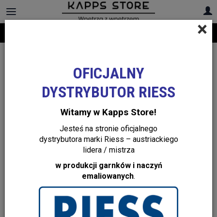
×
Darmowa dostawa na cały asortyment! Infolinia:
+48 22 299 19 84
OFICJALNY
DYSTRYBUTOR RIESS
Witamy w Kapps Store!
Jesteś na stronie oficjalnego
dystrybutora marki Riess – austriackiego
lidera / mistrza
w produkcji garnków i naczyń
emaliowanych
.