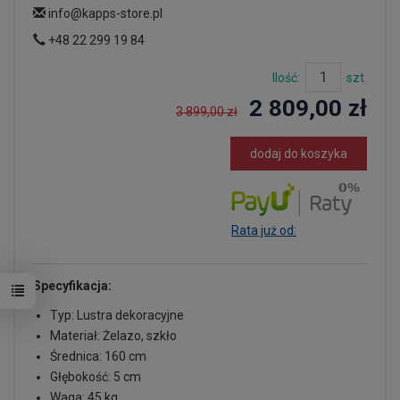
info@kapps-store.pl
+48 22 299 19 84
Ilość:
szt.
2 809,00 zł
3 899,00 zł
dodaj do koszyka
Rata już od:
Specyfikacja:
Typ: Lustra dekoracyjne
Materiał: Żelazo, szkło
Średnica: 160 cm
Głębokość: 5 cm
Waga: 45 kg