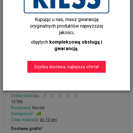
Kupując u nas, masz gwarancję
oryginalnych produktów najwyższej
jakości,
objętych
kompleksową obsługą i
gwarancją.
ASIO – Duże Okrągłe Lustro
Dekoracyjne z Czarną Żelazną
Szybka dostawa, najlepsza oferta!
Ramą, Nowoczesne Lustro
Ścienne
Dodaj recenzję:
15780
Producent:
Nordal
Dostępność:
Jest
Czas realizacji:
do 10 dni
Dostawa gratis!