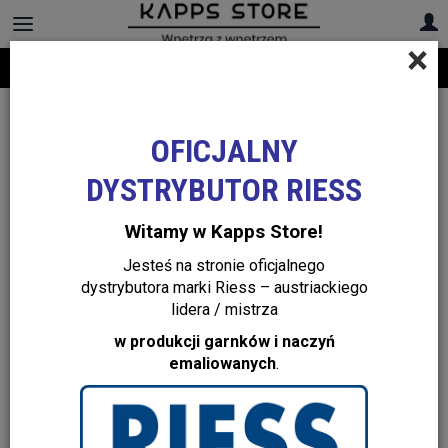
×
Darmowa dostawa na cały asortyment! Infolinia:
+48 22 299 19 84
OFICJALNY
DYSTRYBUTOR RIESS
Witamy w Kapps Store!
Jesteś na stronie oficjalnego
dystrybutora marki Riess – austriackiego
lidera / mistrza
w produkcji garnków i naczyń
emaliowanych
.