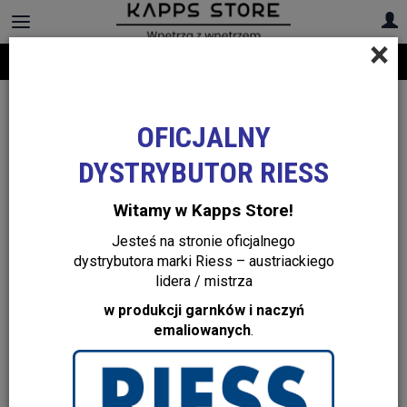
×
Darmowa dostawa na cały asortyment! Infolinia:
+48 22 299 19 84
OFICJALNY
DYSTRYBUTOR RIESS
Witamy w Kapps Store!
Jesteś na stronie oficjalnego
dystrybutora marki Riess – austriackiego
lidera / mistrza
w produkcji garnków i naczyń
emaliowanych
.