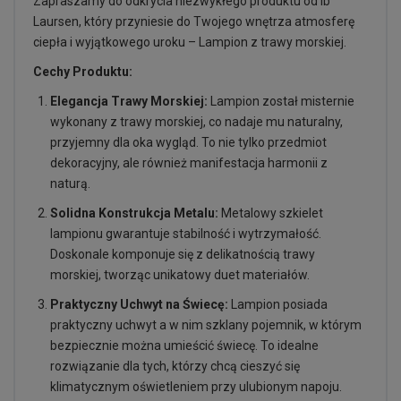
Zapraszamy do odkrycia niezwykłego produktu od Ib
Laursen, który przyniesie do Twojego wnętrza atmosferę
ciepła i wyjątkowego uroku – Lampion z trawy morskiej.
Cechy Produktu:
Elegancja Trawy Morskiej:
Lampion został misternie
wykonany z trawy morskiej, co nadaje mu naturalny,
przyjemny dla oka wygląd. To nie tylko przedmiot
dekoracyjny, ale również manifestacja harmonii z
naturą.
Solidna Konstrukcja Metalu:
Metalowy szkielet
lampionu gwarantuje stabilność i wytrzymałość.
Doskonale komponuje się z delikatnością trawy
morskiej, tworząc unikatowy duet materiałów.
Praktyczny Uchwyt na Świecę:
Lampion posiada
praktyczny uchwyt a w nim szklany pojemnik, w którym
bezpiecznie można umieścić świecę. To idealne
rozwiązanie dla tych, którzy chcą cieszyć się
klimatycznym oświetleniem przy ulubionym napoju.