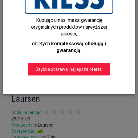
Kupując u nas, masz gwarancję
oryginalnych produktów najwyższej
jakości,
objętych
kompleksową obsługą i
gwarancją.
Szybka dostawa, najlepsza oferta!
Lampion z trawy morskiej i
metalu z uchwytem na świecę Ib
Laursen
Dodaj recenzję:
29016-00
Producent:
Ib Laursen
Dostępność:
Jest
Czas realizacji:
do 7 dni