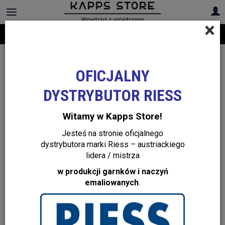
×
Darmowa dostawa na cały asortyment! Infolinia:
+48 22 299 19 84
OFICJALNY
DYSTRYBUTOR RIESS
Witamy w Kapps Store!
Jesteś na stronie oficjalnego
dystrybutora marki Riess – austriackiego
lidera / mistrza
w produkcji garnków i naczyń
emaliowanych
.