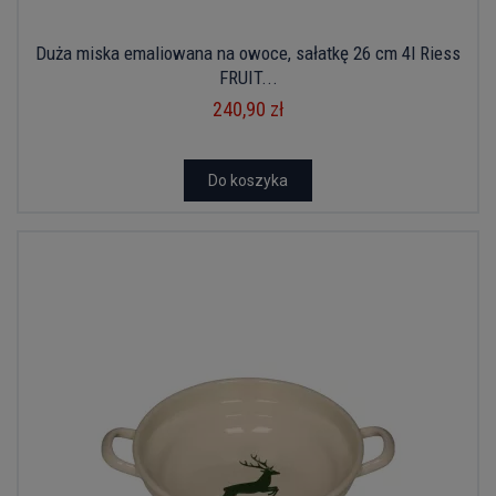
Duża miska emaliowana na owoce, sałatkę 26 cm 4l Riess
FRUIT...
240,90 zł
Do koszyka