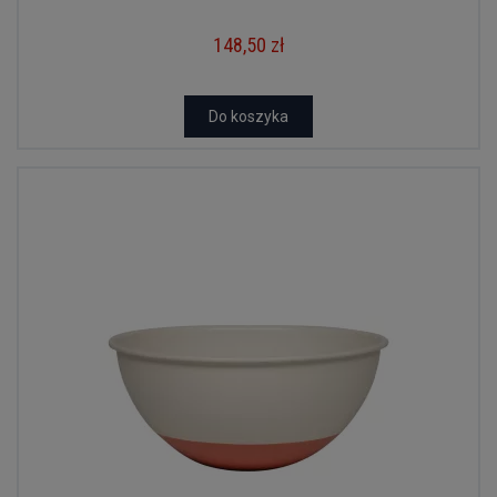
148,50 zł
Do koszyka