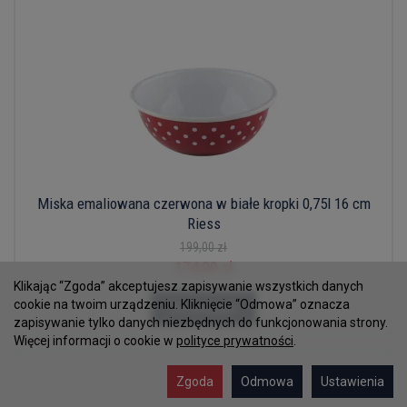
Miska emaliowana czerwona w białe kropki 0,75l 16 cm
Riess
199,00 zł
174,90 zł
Klikając “Zgoda” akceptujesz zapisywanie wszystkich danych
cookie na twoim urządzeniu. Kliknięcie “Odmowa” oznacza
Do koszyka
zapisywanie tylko danych niezbędnych do funkcjonowania strony.
Więcej informacji o cookie w
polityce prywatności
.
Zgoda
Odmowa
Ustawienia