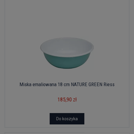
Miska emaliowana 18 cm NATURE GREEN Riess
185,90 zł
Do koszyka