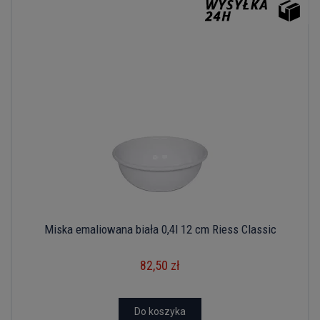
Miska emaliowana biała 0,4l 12 cm Riess Classic
82,50 zł
Do koszyka