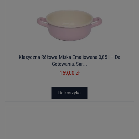
Klasyczna Różowa Miska Emaliowana 0,85 l – Do
Gotowania, Ser...
159,00 zł
Do koszyka