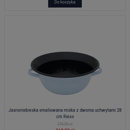
Do koszyka
Jasnoniebieska emaliowana miska z dwoma uchwytami 28
cm Riess
249,00 zł