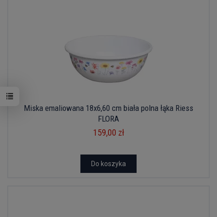
Miska emaliowana 18x6,60 cm biała polna łąka Riess
FLORA
159,00 zł
Do koszyka