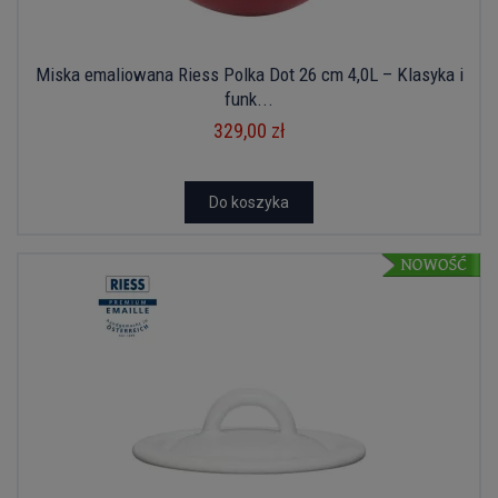
Miska emaliowana Riess Polka Dot 26 cm 4,0L – Klasyka i
funk...
329,00 zł
Do koszyka