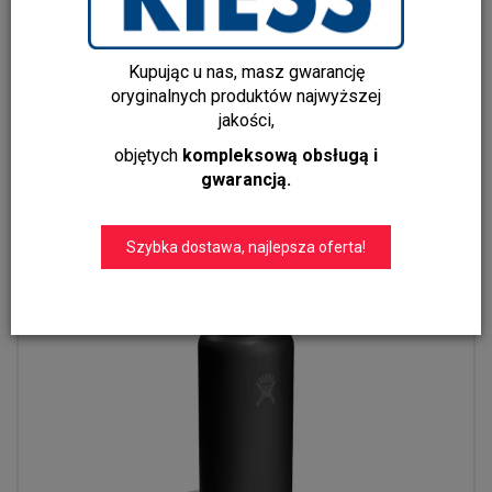
HF- Butelka 32oz Wide Flex Straw Cap White
Kupując u nas, masz gwarancję
219,00 zł
oryginalnych produktów najwyższej
jakości,
objętych
kompleksową obsługą i
Do koszyka
gwarancją.
Szybka dostawa, najlepsza oferta!