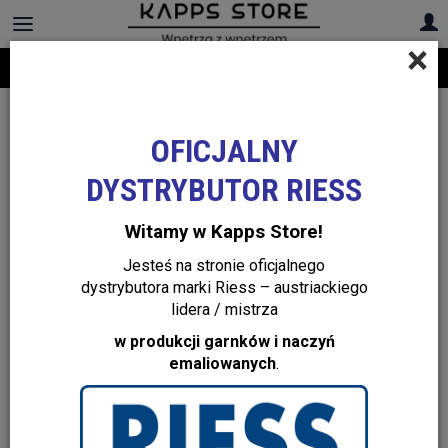
×
Darmowa dostawa na cały asortyment! Infolinia:
+48 22 299 19 84
Nowości
OFICJALNY
DYSTRYBUTOR RIESS
Witamy w Kapps Store!
Jesteś na stronie oficjalnego
dystrybutora marki Riess – austriackiego
lidera / mistrza
w produkcji garnków i naczyń
emaliowanych
.