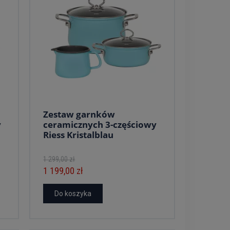
Zestaw garnków
y
ceramicznych 3-częściowy
Riess Kristalblau
1 299,00 zł
1 199,00 zł
Do koszyka