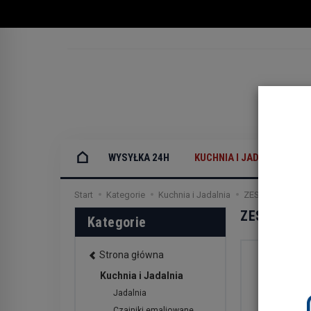
WYSYŁKA 24H
KUCHNIA I JADALNIA
Start
Kategorie
Kuchnia i Jadalnia
ZESTAWY garnk
ZESTAWY g
Kategorie
Strona główna
Kuchnia i Jadalnia
Jadalnia
Czajniki emaliowane