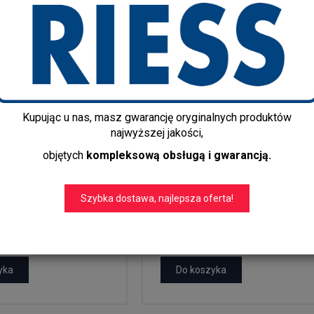
Kupując u nas, masz gwarancję oryginalnych produktów
najwyższej jakości,
objętych
kompleksową obsługą i gwarancją.
garnków
Zestaw garnków
nych Riess Teal
emaliowanych 5-częściow
Starterset 3-...
Riess Teal – Premium...
Szybka dostawa, najlepsza oferta!
2 399,00 zł
ł
yka
Do koszyka