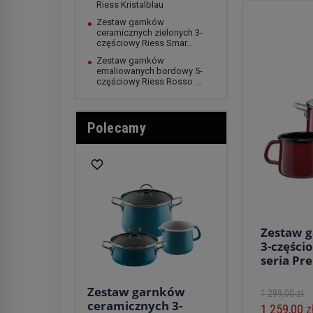
Riess Kristalblau
Zestaw garnków
ceramicznych zielonych 3-
częściowy Riess Smar...
Zestaw garnków
emaliowanych bordowy 5-
częściowy Riess Rosso ...
Polecamy
Zestaw 
3-części
seria P
Zestaw garnków
1 299,00 zł
ceramicznych 3-
1 259,00 z