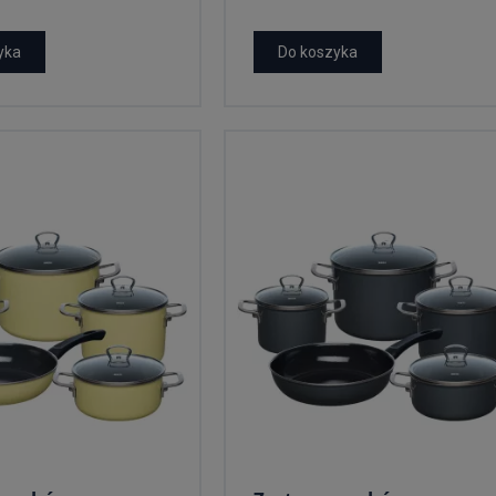
yka
Do koszyka