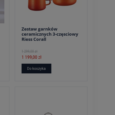
Zestaw garnków
ceramicznych 3-częsciowy
Riess Corall
1 299,00 zł
1 199,00 zł
Do koszyka