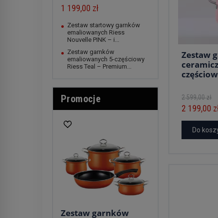
1 199,00 zł
Zestaw startowy garnków
emaliowanych Riess
Nouvelle PINK – i...
Zestaw garnków
Zestaw 
emaliowanych 5-częściowy
ceramicz
Riess Teal – Premium...
częściow
Promocje
2 599,00 zł
2 199,00 z
Do kosz
Zestaw garnków