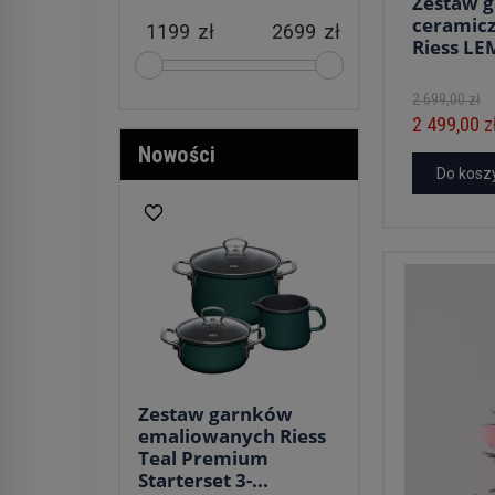
Zestaw 
ceramicz
zł
zł
Riess L
2 699,00 zł
2 499,00 z
Nowości
Do kosz
Zestaw garnków
emaliowanych Riess
Teal Premium
Starterset 3-...