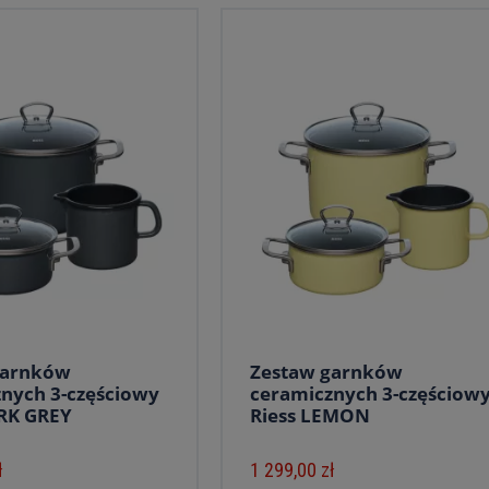
garnków
Zestaw garnków
nych 3-częściowy
ceramicznych 3-częściow
ARK GREY
Riess LEMON
ł
1 299,00 zł