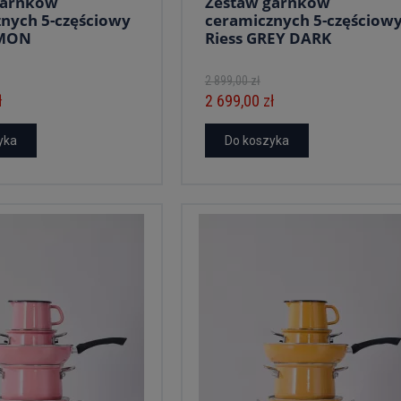
garnków
Zestaw garnków
nych 5-częściowy
ceramicznych 5-częściow
EMON
Riess GREY DARK
2 899,00 zł
ł
2 699,00 zł
yka
Do koszyka