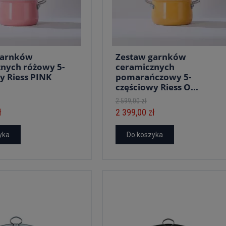
garnków
Zestaw garnków
nych różowy 5-
ceramicznych
y Riess PINK
pomarańczowy 5-
częściowy Riess O...
2 599,00 zł
ł
2 399,00 zł
yka
Do koszyka