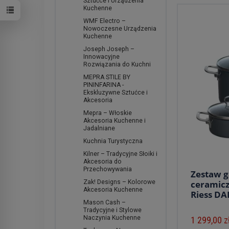
Sztućce i Urządzenia
Kuchenne
WMF Electro –
Nowoczesne Urządzenia
Kuchenne
Joseph Joseph –
Innowacyjne
Rozwiązania do Kuchni
MEPRA STILE BY
PININFARINA -
Ekskluzywne Sztućce i
Akcesoria
Mepra – Włoskie
Akcesoria Kuchenne i
Jadalniane
Kuchnia Turystyczna
Kilner – Tradycyjne Słoiki i
Akcesoria do
Przechowywania
Zestaw 
ceramicz
Zak! Designs – Kolorowe
Akcesoria Kuchenne
Riess D
Mason Cash –
Tradycyjne i Stylowe
Naczynia Kuchenne
1 299,00 z