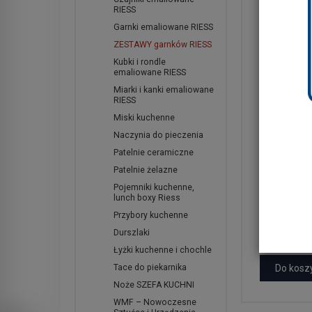
RIESS
Garnki emaliowane RIESS
ZESTAWY garnków RIESS
Kubki i rondle
emaliowane RIESS
Miarki i kanki emaliowane
RIESS
Miski kuchenne
Naczynia do pieczenia
Patelnie ceramiczne
Zestaw 
Patelnie żelazne
emaliowa
Premium 
Pojemniki kuchenne,
lunch boxy Riess
Przybory kuchenne
1 299,00 zł
Durszlaki
1 199,00 z
Łyżki kuchenne i chochle
Do kosz
Tace do piekarnika
Noże SZEFA KUCHNI
WMF – Nowoczesne