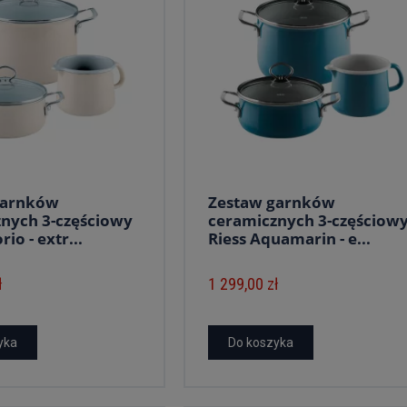
garnków
Zestaw garnków
nych 3-częściowy
ceramicznych 3-częściow
rio - extr...
Riess Aquamarin - e...
ł
1 299,00 zł
yka
Do koszyka