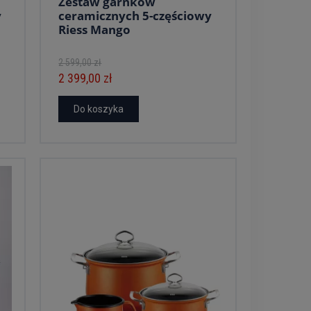
Zestaw garnków
y
ceramicznych 5-częściowy
Riess Mango
2 599,00 zł
2 399,00 zł
Do koszyka