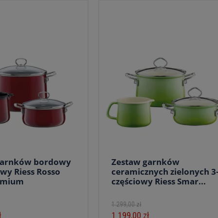
garnków bordowy
Zestaw garnków
owy Riess Rosso
ceramicznych zielonych 3
remium
częściowy Riess Smar...
1 299,00 zł
ł
1 199,00 zł