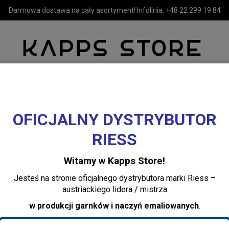
Darmowa dostawa na cały asortyment! Infolinia:
+48 22 299 19 84
OFICJALNY DYSTRYBUTOR
MEBLE
LUSTRA I OŚWIETLENIE
TEKSTYLIA I DEKORACJE 
RIESS
ów RIESS
arnków RIESS
Witamy w Kapps Store!
Jesteś na stronie oficjalnego dystrybutora marki Riess –
austriackiego lidera / mistrza
w produkcji garnków i naczyń emaliowanych
.