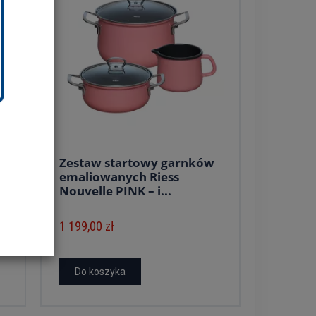
Zestaw startowy garnków
y
emaliowanych Riess
Nouvelle PINK – i...
1 199,00 zł
Do koszyka