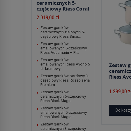
ceramicznych 5-
częściowy Riess Coral
2 019,00 zł
Zestaw garnków
ceramicznych zielonych 5-
częściowy Riess Smar...
Zestaw garnków
emaliowanych 5-częściowy
Riess Aquamarin – Pr...
Zestaw garnków
Zestaw 
emaliowanych Riess Avorio 5
el. kremowy
ceramicz
Riess Avo
Zestaw garnków bordowy 3-
częściowy Riess Rosso seria
Premium
1 299,00 z
Zestaw garnków
ceramicznych 5-częściowy
Riess Black Magic
Zestaw garnków
Do kosz
emaliowanych 5-częściowy
Riess Black Magic – ...
Zestaw garnków
ceramicznych 3-częściowy