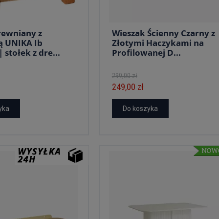
rewniany z
Wieszak Ścienny Czarny z
ą UNIKA Ib
Złotymi Haczykami na
 stołek z dre...
Profilowanej D...
299,00 zł
249,00 zł
yka
Do koszyka