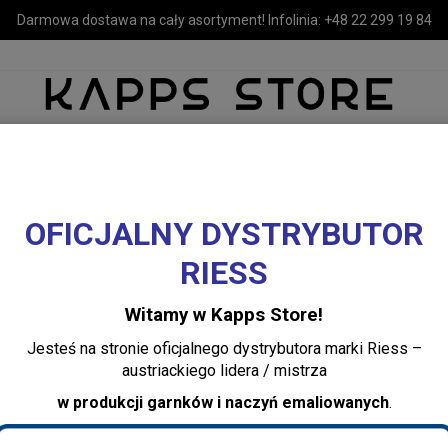
Darmowa dostawa na cały asortyment! Infolinia:
+48 22 299 19 84
OFICJALNY DYSTRYBUTOR
MEBLE
LUSTRA I OŚWIETLENIE
TEKSTYLIA I DEKORACJE 
RIESS
Witamy w Kapps Store!
Jesteś na stronie oficjalnego dystrybutora marki Riess –
austriackiego lidera / mistrza
w produkcji garnków i naczyń emaliowanych
.