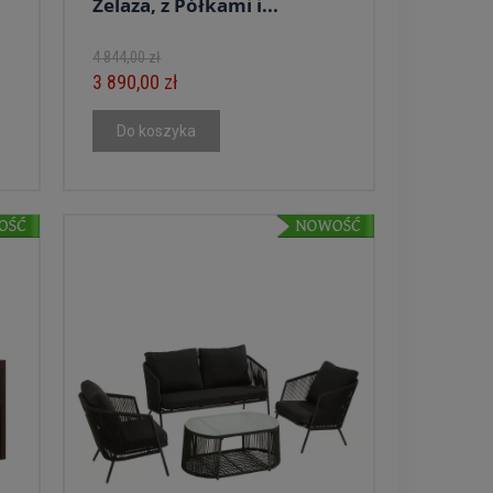
Żelaza, z Półkami i...
4 844,00 zł
3 890,00 zł
Do koszyka