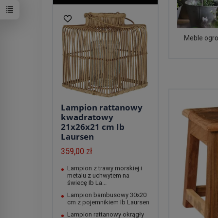
Meble ogr
Lampion rattanowy
kwadratowy
21x26x21 cm Ib
Laursen
359,00 zł
Lampion z trawy morskiej i
metalu z uchwytem na
świecę Ib La...
Lampion bambusowy 30x20
cm z pojemnikiem Ib Laursen
Lampion rattanowy okrągły