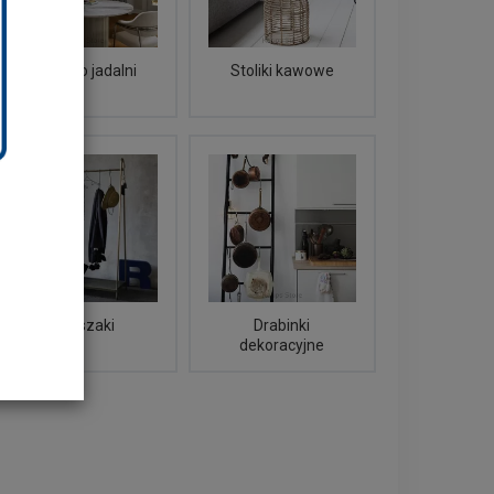
Stoły do jadalni
Stoliki kawowe
Wieszaki
Drabinki
dekoracyjne