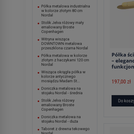
Półka metalowa industrialna
w kolorze złotym 80 cm
Nordal
Stolik Jelva różowy mały
emaliowany Broste
Copenhagen
Witryna wisząca
DOWNTOWN metalowa
przeszklona czarna Nordal
Półka śc
Półka metalowa w kolorze
– eleganc
złotym z haczykami 120 cm
Nordal
funkcjon
Wisząca okrągła półka w
kolorze antycznego
197,00 zł
mosiądzu Madam St...
Doniczka metalowa na
stojaku Nordal - średnia
Stolik Jelva różowy
Do kosz
emaliowany Broste
Copenhagen
Doniczka metalowa na
stojaku Nordal - duża
Taboret z drewna tekowego
Nordal