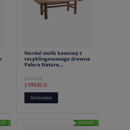
Nordal stolik kawowy z
m
recyklingowanego drewna
Palora Nature...
3 230,00 zł
2 999,00 zł
Do koszyka