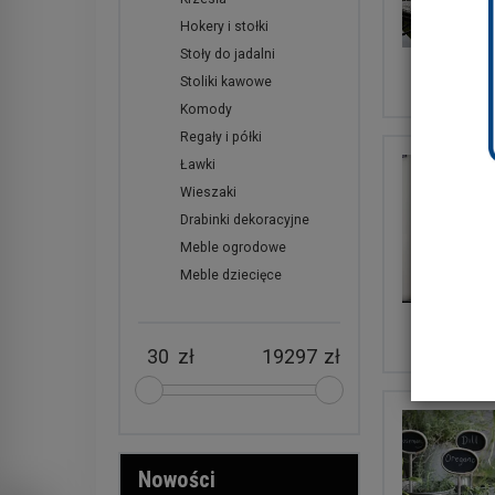
Hokery i stołki
Stoły do jadalni
Fotele, sofy
Stoliki kawowe
Komody
Regały i półki
Ławki
Wieszaki
Drabinki dekoracyjne
Meble ogrodowe
Meble dziecięce
Komo
zł
zł
Nowości