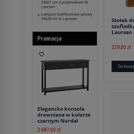
24x21 cm z pojemnikiem Ib
Laursen
Lampion bambusowo-jutowy
36x28 cm Ib Laursen
Stołek d
szufladk
Laursen |
Promocje
229,00 zł
Do kosz
Elegancka konsola
drewniana w kolorze
czarnym Nordal
2 687,00 zł