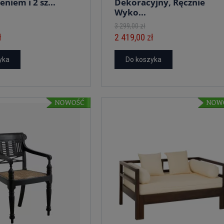
niem i 2 sz...
Dekoracyjny, Ręcznie
Wyko...
3 299,00 zł
ł
2 419,00 zł
yka
Do koszyka