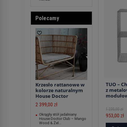
Polecamy
TUO – C
Krzesło rattanowe w
z metalow
kolorze naturalnym
modułowa
House Doctor
2 399,00 zł
1 230,00 zł
Okrągły stół jadalniany
953,00 zł
House Doctor Club – Mango
Wood & Żel...