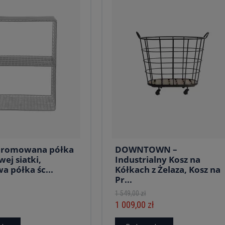
hromowana półka
DOWNTOWN –
ej siatki,
Industrialny Kosz na
 półka śc...
Kółkach z Żelaza, Kosz na
Pr...
1 549,00 zł
1 009,00 zł