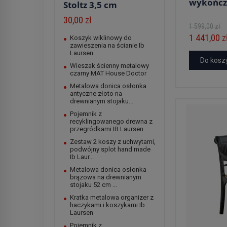
wykończe
Stoltz 3,5 cm
30,00 zł
1 599,00 zł
1 441,00 z
Koszyk wiklinowy do
zawieszenia na ścianie Ib
Laursen
Do kosz
Wieszak ścienny metalowy
czarny MAT House Doctor
Metalowa donica osłonka
antyczne złoto na
drewnianym stojaku...
Pojemnik z
recyklingowanego drewna z
przegródkami IB Laursen
Zestaw 2 koszy z uchwytami,
podwójny splot hand made
Ib Laur...
Metalowa donica osłonka
brązowa na drewnianym
stojaku 52 cm ...
Kratka metalowa organizer z
haczykami i koszykami Ib
Laursen
Pojemnik z