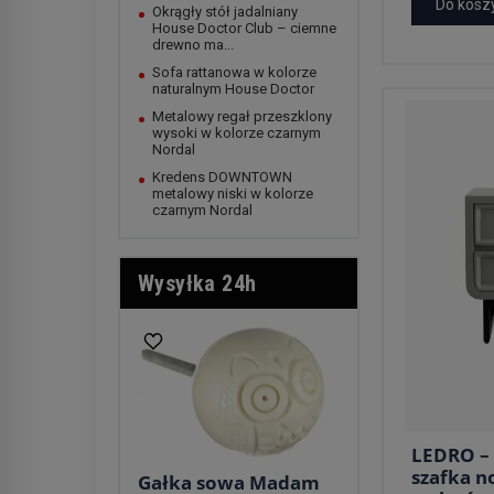
Do kosz
Okrągły stół jadalniany
House Doctor Club – ciemne
drewno ma...
Sofa rattanowa w kolorze
naturalnym House Doctor
Metalowy regał przeszklony
wysoki w kolorze czarnym
Nordal
Kredens DOWNTOWN
metalowy niski w kolorze
czarnym Nordal
Wysyłka 24h
LEDRO –
szafka n
Gałka sowa Madam