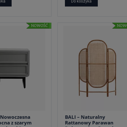
yka
Do koszyka
 Nowoczesna
BALI – Naturalny
ocna z szarym
Rattanowy Parawan