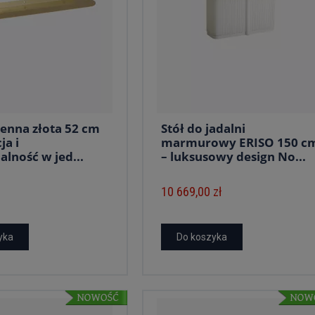
ienna złota 52 cm
Stół do jadalni
ja i
marmurowy ERISO 150 c
alność w jed...
– luksusowy design No...
10 669,00 zł
yka
Do koszyka