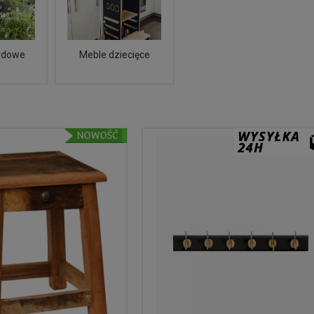
odowe
Meble dziecięce