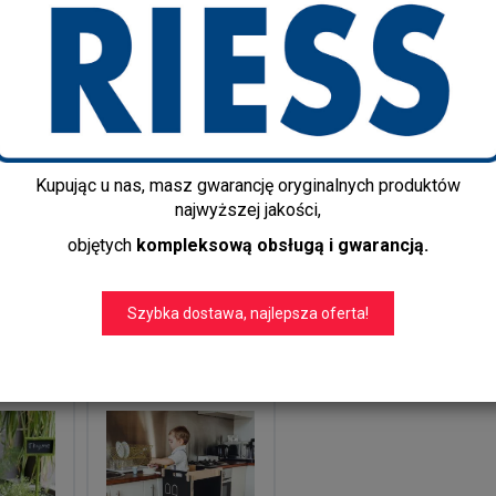
 i pufy
Krzesła
Hokery i stołki
Kupując u nas, masz gwarancję oryginalnych produktów
najwyższej jakości,
objętych
kompleksową obsługą i gwarancją.
Szybka dostawa, najlepsza oferta!
dy
Regały i półki
Ławki