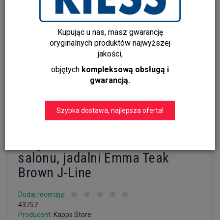
Kupując u nas, masz gwarancję
oryginalnych produktów najwyższej
jakości,
objętych
kompleksową obsługą i
gwarancją.
Szybka dostawa, najlepsza oferta!
Eleganckie tekowe krzesło do
salonu, jadalni Emma Teak
Brown J-Line
Dodaj recenzję:
43757
Producent:
Kapps Store