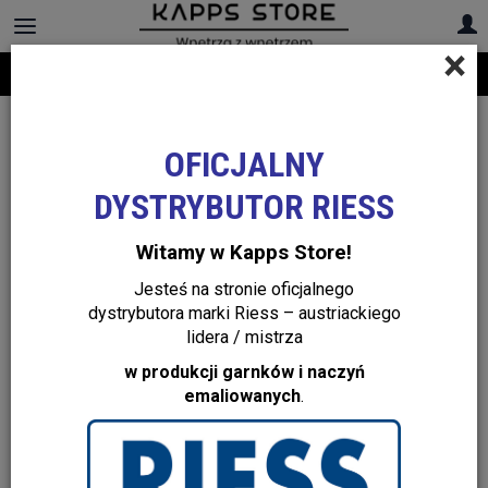
×
Darmowa dostawa na cały asortyment! Infolinia:
+48 22 299 19 84
OFICJALNY
DYSTRYBUTOR RIESS
Witamy w Kapps Store!
Jesteś na stronie oficjalnego
dystrybutora marki Riess – austriackiego
lidera / mistrza
w produkcji garnków i naczyń
emaliowanych
.