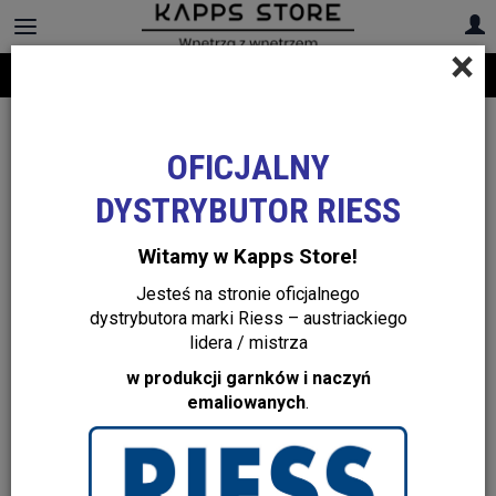
×
Darmowa dostawa na cały asortyment! Infolinia:
+48 22 299 19 84
OFICJALNY
DYSTRYBUTOR RIESS
Witamy w Kapps Store!
Jesteś na stronie oficjalnego
dystrybutora marki Riess – austriackiego
lidera / mistrza
w produkcji garnków i naczyń
emaliowanych
.