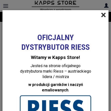
×
Darmowa dostawa na cały asortyment! Infolinia:
+48 22 299 19 84
OFICJALNY
DYSTRYBUTOR RIESS
Witamy w Kapps Store!
Jesteś na stronie oficjalnego
dystrybutora marki Riess – austriackiego
lidera / mistrza
w produkcji garnków i naczyń
emaliowanych
.