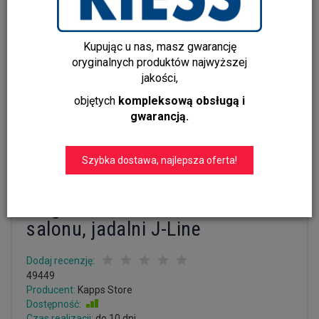
Kupując u nas, masz gwarancję
oryginalnych produktów najwyższej
jakości,
objętych
kompleksową obsługą i
gwarancją.
Szybka dostawa, najlepsza oferta!
Eleganckie krzesło beżowe do
salonu, jadalni J-Line
Dodaj recenzję:
49449
Producent:
Kapps Store
Dostępność:
Jest
Czas realizacji:
do 10 dni