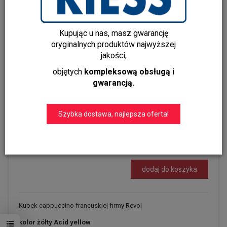
Dodaj recenzję:
RV-659581-6
Kupując u nas, masz gwarancję
Producent:
Revol France
oryginalnych produktów najwyższej
Dostępność:
Jest
jakości,
Czas realizacji:
1-3 dni
objętych
kompleksową obsługą i
Dostawa gratis!
gwarancją.
info@kapps-store.pl
+48 22 299 19 84
Szybka dostawa, najlepsza oferta!
Ilość:
szt.
99,00 zł
dodaj do koszyka
Kubek cappuccino francuskiej firmy Revol
kolor żółty Acid yellow