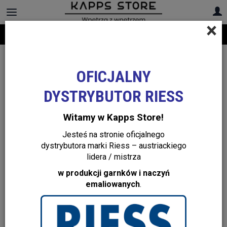
×
Darmowa dostawa na cały asortyment! Infolinia:
+48 22 299 19 84
OFICJALNY
DYSTRYBUTOR RIESS
Witamy w Kapps Store!
Jesteś na stronie oficjalnego
dystrybutora marki Riess – austriackiego
lidera / mistrza
w produkcji garnków i naczyń
emaliowanych
.
Kubek cappuccino 18 cl żółty
Acid yellow Revol