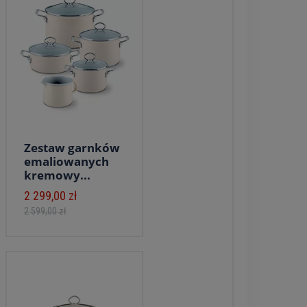
Zestaw garnków
emaliowanych
kremowy...
2 299,00 zł
2 599,00 zł