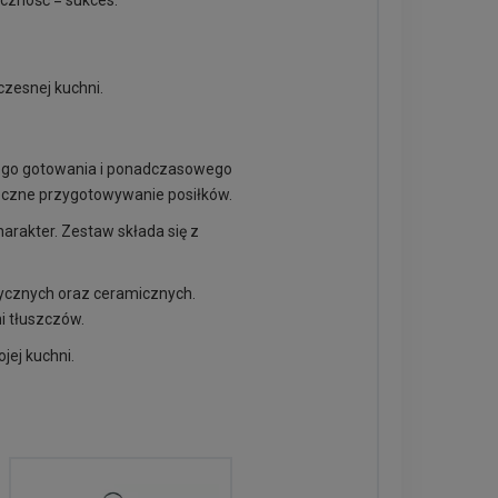
eczność = sukces.
czesnej kuchni.
owego gotowania i ponadczasowego
pieczne przygotowywanie posiłków.
harakter. Zestaw składa się z
rycznych oraz ceramicznych.
i tłuszczów.
jej kuchni.