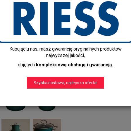
0558-007
Producent:
Riess
Dostępność:
Jest
Czas realizacji:
3-5 dni
Dostawa gratis!
info@kapps-store.pl
Kupując u nas, masz gwarancję oryginalnych produktów
+48 22 299 19 84
najwyższej jakości,
objętych
kompleksową obsługą i gwarancją.
Szybka dostawa, najlepsza oferta!