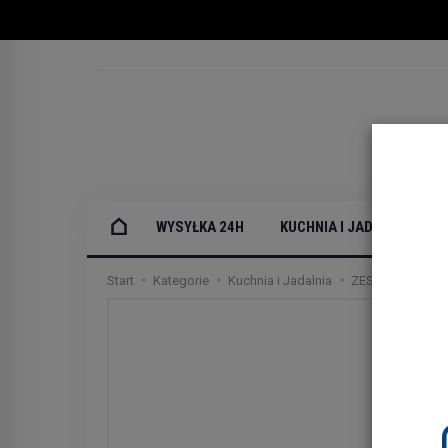
WYSYŁKA 24H
KUCHNIA I JADALNIA
Start
Kategorie
Kuchnia i Jadalnia
ZESTAWY garnk