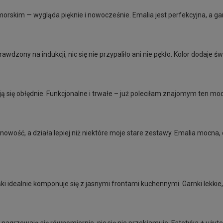
orskim — wygląda pięknie i nowocześnie. Emalia jest perfekcyjna, a ga
awdzony na indukcji, nic się nie przypaliło ani nie pękło. Kolor dodaje św
ą się obłędnie. Funkcjonalne i trwałe – już poleciłam znajomym ten mod
ość, a działa lepiej niż niektóre moje stare zestawy. Emalia mocna, ci
ki idealnie komponuje się z jasnymi frontami kuchennymi. Garnki lekkie