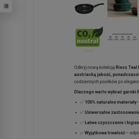
Odkryj nową kolekcję
Riess Teal
austriacką jakość, ponadczaso
codziennych posiłków po eleganck
Dlaczego warto wybrać garnki 
✅
100% naturalne materiały
–
✅
Uniwersalne zastosowani
✅
Łatwe czyszczenie i higie
✅
Wyjątkowa trwałość
– odpo