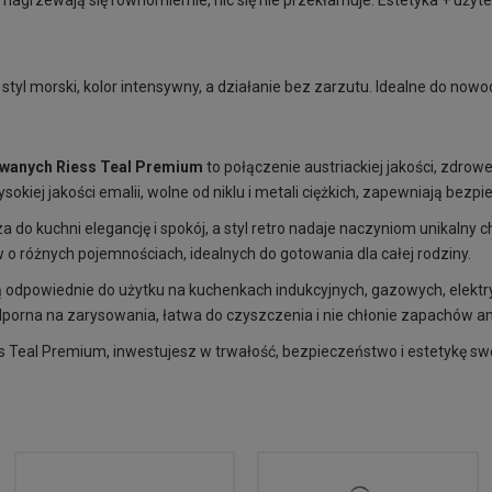
 nagrzewają się równomiernie, nic się nie przekłamuje. Estetyka + użyt
styl morski, kolor intensywny, a działanie bez zarzutu. Idealne do nowo
wanych Riess Teal Premium
to połączenie austriackiej jakości, zdr
okiej jakości emalii, wolne od niklu i metali ciężkich, zapewniają bez
do kuchni elegancję i spokój, a styl retro nadaje naczyniom unikalny c
o różnych pojemnościach, idealnych do gotowania dla całej rodziny.
są odpowiednie do użytku na kuchenkach indukcyjnych, gazowych, elekt
porna na zarysowania, łatwa do czyszczenia i nie chłonie zapachów an
 Teal Premium, inwestujesz w trwałość, bezpieczeństwo i estetykę swo