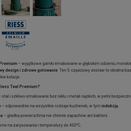
 Premium
– wyjątkowe garnki emaliowane w głębokim odcieniu morskiej 
wy design i zdrowe gotowanie
. Ten 5-częściowy zestaw to idealna baz
ie kolacje.
Riess Teal Premium?
 stal i szkliwo emaliowane bez niklu i metali ciężkich, w pełni bezpieczn
e
– odpowiednie na wszystkie rodzaje kuchenek, w tym
indukcję
.
na
– gładka powierzchnia nie chłonie zapachów ani bakterii.
rne na zarysowania i temperatury do 450°C.