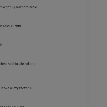
rnki gotują równomiernie.
ieżości kuchni.
el.
eńsza linia, ale solidna
, łatwe w czyszczeniu.