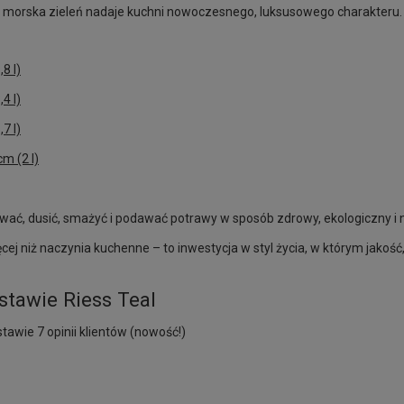
 morska zieleń nadaje kuchni nowoczesnego, luksusowego charakteru.
8 l)
4 l)
7 l)
m (2 l)
ować, dusić, smażyć i podawać potrawy w sposób zdrowy, ekologiczny i 
cej niż naczynia kuchenne – to inwestycja w styl życia, w którym jakość,
stawie Riess Teal
tawie 7 opinii klientów (nowość!)