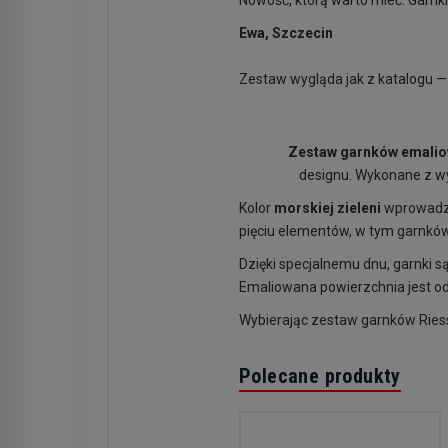
Nowość, którą warto mieć. Garnki
Ewa, Szczecin
Zestaw wygląda jak z katalogu — 
Zestaw garnków emalio
designu. Wykonane z wys
Kolor
morskiej zieleni
wprowadza 
pięciu elementów, w tym garnków 
Dzięki specjalnemu dnu, garnki 
Emaliowana powierzchnia jest od
Wybierając zestaw garnków Riess
Polecane produkty