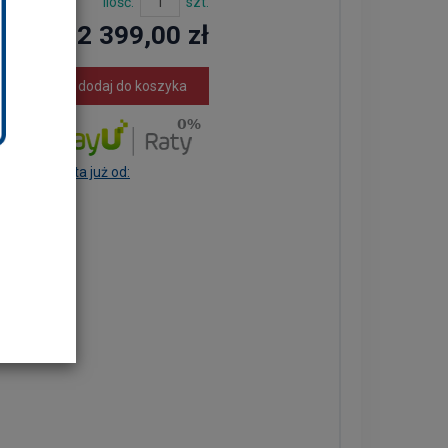
Ilość:
szt.
2 399,00 zł
dodaj do koszyka
Rata już od: