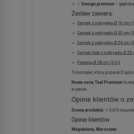
✅
Design premium
– głęboka
Zestaw zawiera:
Garnek z pokrywką Ø 16 cm (1,
Garnek z pokrywką Ø 20 cm (3,
Garnek z pokrywką Ø 24 cm (5,
Garnek niski z pokrywką Ø 20 c
Patelnię Ø 28 cm (2,5 l)
To komplet, który pozwoli Ci got
Nowa seria Teal Premium
to wię
w parze.
Opinie klientów o ze
Ocena produktu:
⭐ 5,0/5 na pods
Opinie klientów
Magdalena, Warszawa