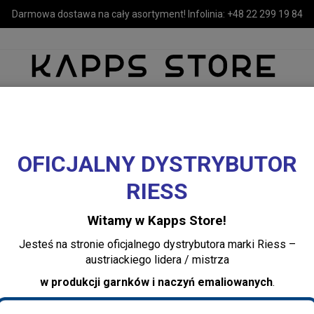
Darmowa dostawa na cały asortyment! Infolinia:
+48 22 299 19 84
OFICJALNY DYSTRYBUTOR
MEBLE
LUSTRA I OŚWIETLENIE
TEKSTYLIA I DEKORACJE 
RIESS
ów RIESS
Zestaw garnków emaliowanych 5-częściowy Riess Teal – Premium,
Witamy w Kapps Store!
Zestaw garnków 
Jesteś na stronie oficjalnego dystrybutora marki Riess –
częściowy Riess 
austriackiego lidera / mistrza
Morska zieleń, na
w produkcji garnków i naczyń emaliowanych
.
Dodaj recenzję: