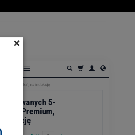
×
DOMOWE
 Morska zieleń, na indukcję
emaliowanych 5-
Teal – Premium,
 indukcję