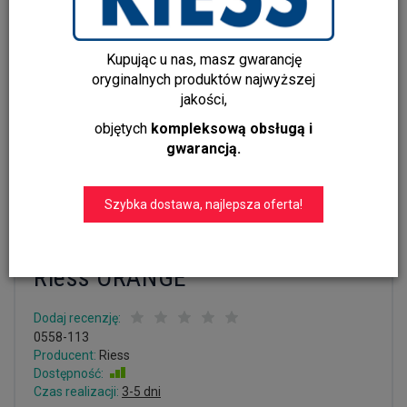
Kupując u nas, masz gwarancję
oryginalnych produktów najwyższej
jakości,
objętych
kompleksową obsługą i
gwarancją.
Szybka dostawa, najlepsza oferta!
Zestaw garnków ceramicznych
pomarańczowy 5-częściowy
Riess ORANGE
Dodaj recenzję:
0558-113
Producent:
Riess
Dostępność:
Jest
Czas realizacji:
3-5 dni