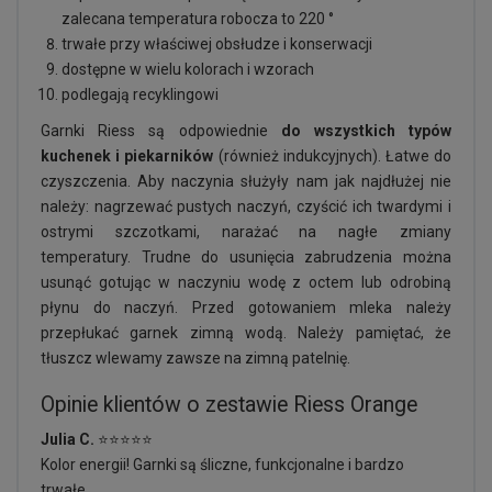
zalecana temperatura robocza to 220 °
trwałe przy właściwej obsłudze i konserwacji
dostępne w wielu kolorach i wzorach
podlegają recyklingowi
Garnki Riess są odpowiednie
do wszystkich typów
kuchenek i piekarników
(również indukcyjnych). Łatwe do
czyszczenia. Aby naczynia służyły nam jak najdłużej nie
należy: nagrzewać pustych naczyń, czyścić ich twardymi i
ostrymi szczotkami, narażać na nagłe zmiany
temperatury. Trudne do usunięcia zabrudzenia można
usunąć gotując w naczyniu wodę z octem lub odrobiną
płynu do naczyń. Przed gotowaniem mleka należy
przepłukać garnek zimną wodą. Należy pamiętać, że
tłuszcz wlewamy zawsze na zimną patelnię.
Opinie klientów o zestawie Riess Orange
Julia C.
⭐⭐⭐⭐⭐
Kolor energii! Garnki są śliczne, funkcjonalne i bardzo
trwałe.