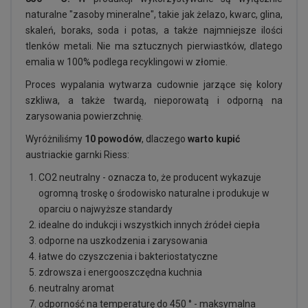
naturalne "zasoby mineralne", takie jak żelazo, kwarc, glina,
skaleń, boraks, soda i potas, a także najmniejsze ilości
tlenków metali. Nie ma sztucznych pierwiastków, dlatego
emalia w 100% podlega recyklingowi w złomie.
Proces wypalania wytwarza cudownie jarzące się kolory
szkliwa, a także twardą, nieporowatą i odporną na
zarysowania powierzchnię.
Wyróżniliśmy
10 powodów
, dlaczego
warto kupić
austriackie garnki Riess:
CO2 neutralny - oznacza to, że producent wykazuje
ogromną troskę o środowisko naturalne i produkuje w
oparciu o najwyższe standardy
idealne do indukcji i wszystkich innych źródeł ciepła
odporne na uszkodzenia i zarysowania
łatwe do czyszczenia i bakteriostatyczne
zdrowsza i energooszczędna kuchnia
neutralny aromat
odporność na temperaturę do 450 ° - maksymalna