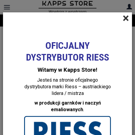
×
Darmowa dostawa na cały asortyment! Infolinia:
+48 22 299 19 84
OFICJALNY
DYSTRYBUTOR RIESS
Witamy w Kapps Store!
Jesteś na stronie oficjalnego
dystrybutora marki Riess – austriackiego
lidera / mistrza
w produkcji garnków i naczyń
emaliowanych
.