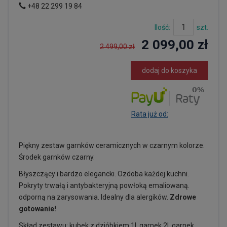
+48 22 299 19 84
Ilość:
szt.
2 099,00 zł
2 499,00 zł
dodaj do koszyka
Rata już od:
Piękny zestaw garnków ceramicznych w czarnym kolorze.
Środek garnków czarny.
Błyszczący i bardzo elegancki. Ozdoba każdej kuchni.
Pokryty trwałą i antybakteryjną powłoką emaliowaną.
odporną na zarysowania. Idealny dla alergików.
Zdrowe
gotowanie!
Skład zestawu: kubek z dzióbkiem 1l, garnek 2l, garnek