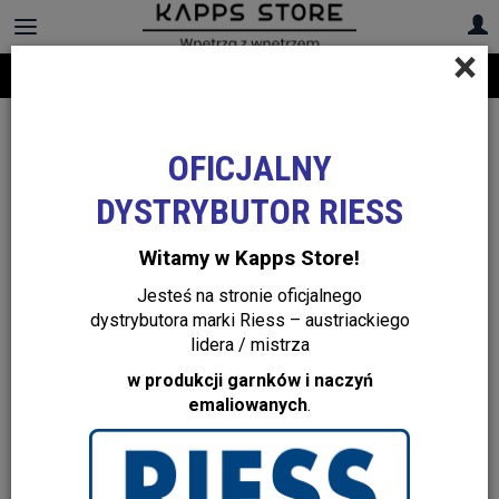
×
Darmowa dostawa na cały asortyment! Infolinia:
+48 22 299 19 84
OFICJALNY
DYSTRYBUTOR RIESS
Witamy w Kapps Store!
Jesteś na stronie oficjalnego
dystrybutora marki Riess – austriackiego
lidera / mistrza
w produkcji garnków i naczyń
emaliowanych
.