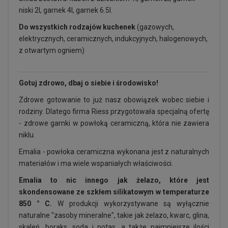
niski 2l, garnek 4l, garnek 6.5l.
Do wszystkich rodzajów kuchenek
(gazowych,
elektrycznych, ceramicznych, indukcyjnych, halogenowych,
z otwartym ogniem)
Gotuj zdrowo, dbaj o siebie i środowisko!
Zdrowe gotowanie to już nasz obowiązek wobec siebie i
rodziny. Dlatego firma Riess przygotowała specjalną ofertę
- zdrowe garnki w powłoką ceramiczną, która nie zawiera
niklu.
Emalia - powłoka ceramiczna wykonana jest z naturalnych
materiałów i ma wiele wspaniałych właściwości.
Emalia to nic innego jak żelazo, które jest
skondensowane ze szkłem silikatowym w temperaturze
850 ° C.
W produkcji wykorzystywane są wyłącznie
naturalne "zasoby mineralne", takie jak żelazo, kwarc, glina,
skaleń, boraks, soda i potas, a także najmniejsze ilości