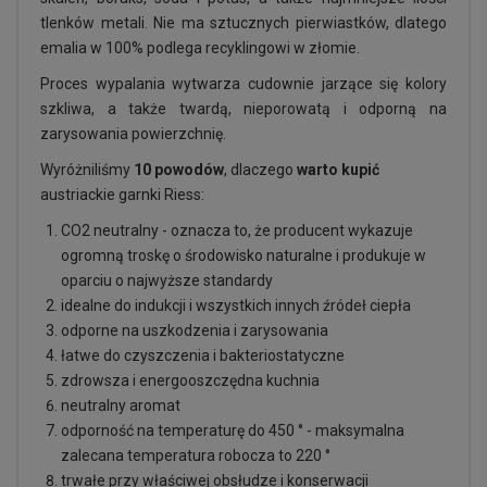
tlenków metali. Nie ma sztucznych pierwiastków, dlatego
emalia w 100% podlega recyklingowi w złomie.
Proces wypalania wytwarza cudownie jarzące się kolory
szkliwa, a także twardą, nieporowatą i odporną na
zarysowania powierzchnię.
Wyróżniliśmy
10 powodów
, dlaczego
warto kupić
austriackie garnki Riess:
CO2 neutralny - oznacza to, że producent wykazuje
ogromną troskę o środowisko naturalne i produkuje w
oparciu o najwyższe standardy
idealne do indukcji i wszystkich innych źródeł ciepła
odporne na uszkodzenia i zarysowania
łatwe do czyszczenia i bakteriostatyczne
zdrowsza i energooszczędna kuchnia
neutralny aromat
odporność na temperaturę do 450 ° - maksymalna
zalecana temperatura robocza to 220 °
trwałe przy właściwej obsłudze i konserwacji