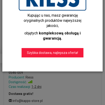
Kupując u nas, masz gwarancję
oryginalnych produktów najwyższej
jakości,
objętych
kompleksową obsługą i
gwarancją.
Zestaw garnków ceramicznych
Szybka dostawa, najlepsza oferta!
5-częściowy Riess Black Magic
Dodaj recenzję:
0546-009
Producent:
Riess
Dostępność:
Jest
Czas realizacji:
1-2 dni
Dostawa gratis!
info@kapps-store.pl