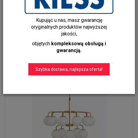
Lampa wisząca SHAKTI – elegancja i funkcjonalność w
jednym
Kupując u nas, masz gwarancję
5 199,00 zł
oryginalnych produktów najwyższej
3 977,00 zł
jakości,
objętych
kompleksową obsługą i
Do koszyka
gwarancją.
Szybka dostawa, najlepsza oferta!