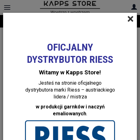
×
Darmowa dostawa na cały asortyment! Infolinia:
+48 22 299 19 84
Lampy wiszące
OFICJALNY
DYSTRYBUTOR RIESS
Witamy w Kapps Store!
Jesteś na stronie oficjalnego
dystrybutora marki Riess – austriackiego
lidera / mistrza
w produkcji garnków i naczyń
emaliowanych
.