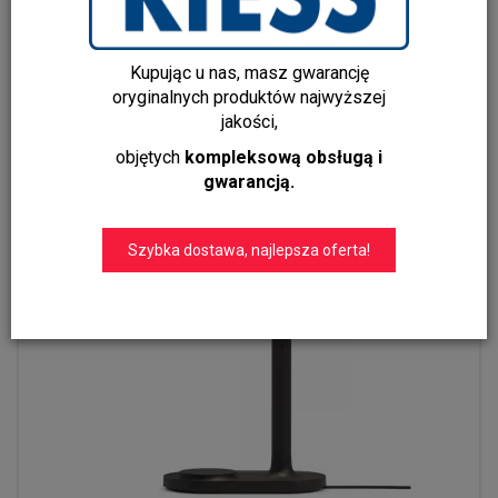
Emendo LED battery lamp Emerald
Kupując u nas, masz gwarancję
1 119,00 zł
oryginalnych produktów najwyższej
jakości,
objętych
kompleksową obsługą i
Do koszyka
gwarancją.
Szybka dostawa, najlepsza oferta!