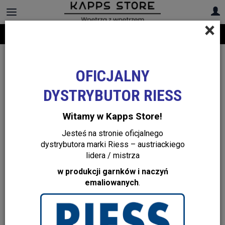
×
Darmowa dostawa na cały asortyment! Infolinia:
+48 22 299 19 84
Lampy stołowe
OFICJALNY
DYSTRYBUTOR RIESS
Witamy w Kapps Store!
Jesteś na stronie oficjalnego
dystrybutora marki Riess – austriackiego
lidera / mistrza
w produkcji garnków i naczyń
emaliowanych
.