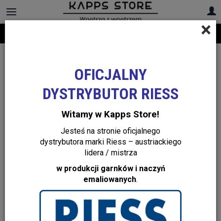
×
Darmowa dostawa na cały asortyment! Infolinia:
+48 22 299 19 84
OFICJALNY
DYSTRYBUTOR RIESS
Witamy w Kapps Store!
Jesteś na stronie oficjalnego
dystrybutora marki Riess – austriackiego
lidera / mistrza
w produkcji garnków i naczyń
emaliowanych
.