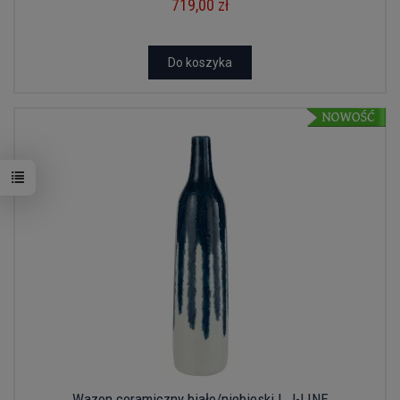
719,00 zł
Do koszyka
Wazon ceramiczny biało/niebieski L J-LINE