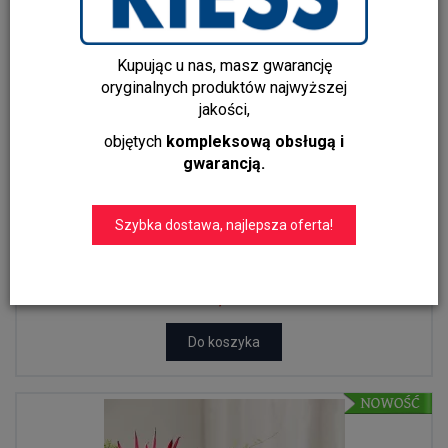
Kupując u nas, masz gwarancję
oryginalnych produktów najwyższej
jakości,
objętych
kompleksową obsługą i
gwarancją.
Szybka dostawa, najlepsza oferta!
KETOY – Dekoracyjna Muszla z Polirezyny, Artystyczna
Ozdoba ...
1 249,00 zł
928,00 zł
Do koszyka