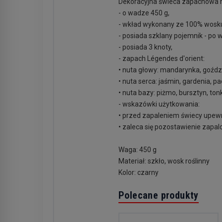
Dekoracyjna świeca zapachowa m
- o wadze 450 g,
- wkład wykonany ze 100% wosku
- posiada szklany pojemnik - po
- posiada 3 knoty,
- zapach Légendes d'orient:
• nuta głowy: mandarynka, goźdz
• nuta serca: jaśmin, gardenia, pa
• nuta bazy: piżmo, bursztyn, ton
- wskazówki użytkowania:
• przed zapaleniem świecy upewni
• zaleca się pozostawienie zapal
Waga: 450 g
Materiał: szkło, wosk roślinny
Kolor: czarny
Polecane produkty