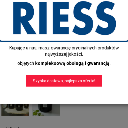
BTR_LEG-040
Producent:
ESTEBAN
Dostępność:
Brak
Zapytaj o dostępność
Dostawa gratis!
info@kapps-store.pl
Kupując u nas, masz gwarancję oryginalnych produktów
+48 22 299 19 84
najwyższej jakości,
objętych
kompleksową obsługą i gwarancją.
Szybka dostawa, najlepsza oferta!