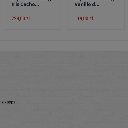
Iris Cache...
Vanille d...
229,00 zł
119,00 zł
z kapps-