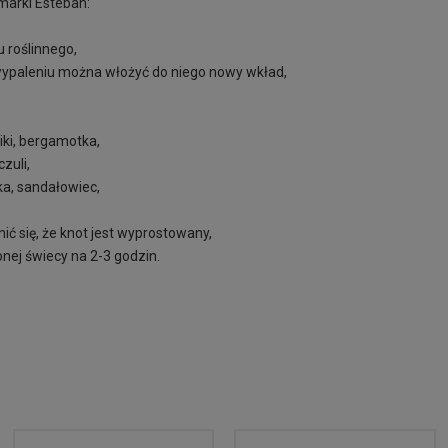
arki Esteban:
 roślinnego,
 wypaleniu można włożyć do niego nowy wkład,
iki, bergamotka,
czuli,
ka, sandałowiec,
ć się, że knot jest wyprostowany,
onej świecy na 2-3 godzin.