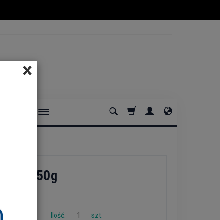
×
DOMOWE
des dOrient
howa 450g
Ilość:
szt.