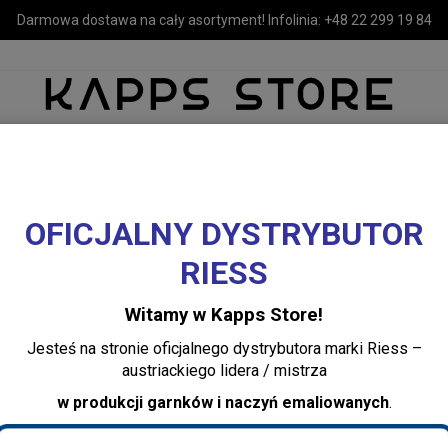
Darmowa dostawa na cały asortyment! Infolinia:
+48 22 299 19 84
OFICJALNY DYSTRYBUTOR
MEBLE
LUSTRA I OŚWIETLENIE
TEKSTYLIA I DEKORACJE 
RIESS
DEKORACJE
Zdrowe świece zapachowe PREMIUM
ą wnętrze w elegancki, harmonijny dom.
ES-Świeca zapachowa 450g Legen
Witamy w Kapps Store!
Jesteś na stronie oficjalnego dystrybutora marki Riess –
ES-Świeca zapac
austriackiego lidera / mistrza
Legendes dOrient
w produkcji garnków i naczyń emaliowanych
.
Dodaj recenzję: