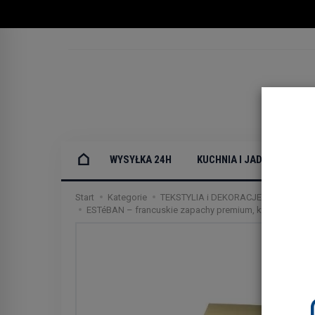
WYSYŁKA 24H
KUCHNIA I JADALNIA
Start
Kategorie
TEKSTYLIA i DEKORACJE DOMOWE
ESTéBAN – francuskie zapachy premium, które zmieniaj