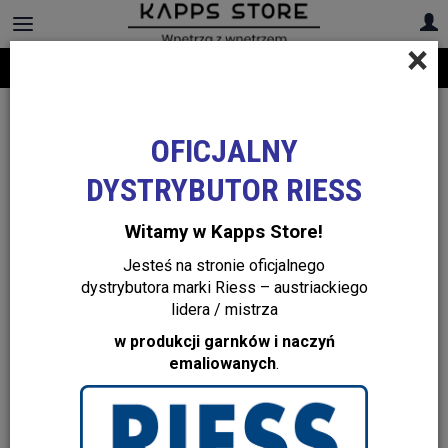
×
Darmowa dostawa na cały asortyment! Infolinia:
+48 22 299 19 84
ESTéBAN – francuskie zapachy premium, które
zmieniają wnętrze w elegancki, harmonijny dom.
OFICJALNY
DYSTRYBUTOR RIESS
Witamy w Kapps Store!
Jesteś na stronie oficjalnego
dystrybutora marki Riess – austriackiego
lidera / mistrza
w produkcji garnków i naczyń
emaliowanych
.