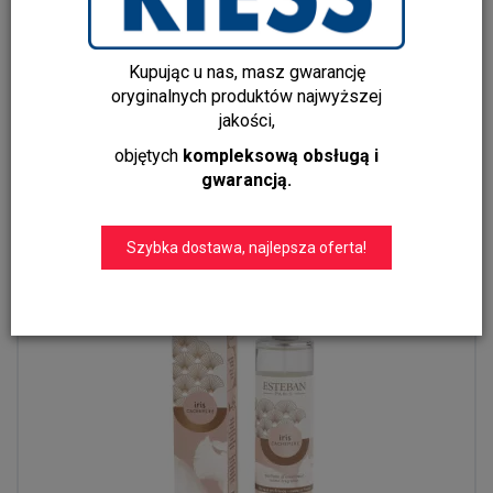
Kupując u nas, masz gwarancję
oryginalnych produktów najwyższej
ES-Świeca zapachowa 180g Teck and Tonka
jakości,
119,00 zł
objętych
kompleksową obsługą i
gwarancją.
Do koszyka
Szybka dostawa, najlepsza oferta!