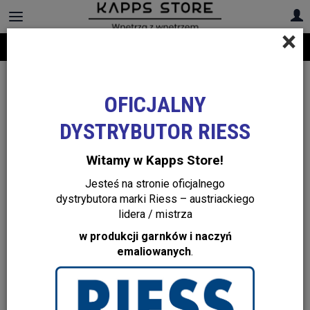
×
Darmowa dostawa na cały asortyment! Infolinia:
+48 22 299 19 84
OFICJALNY
DYSTRYBUTOR RIESS
Witamy w Kapps Store!
Jesteś na stronie oficjalnego
dystrybutora marki Riess – austriackiego
lidera / mistrza
w produkcji garnków i naczyń
emaliowanych
.