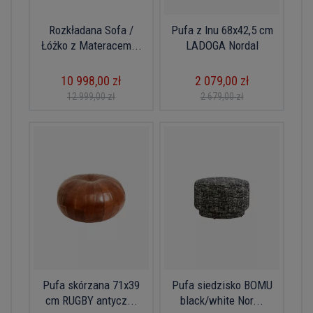
Rozkładana Sofa /
Pufa z lnu 68x42,5 cm
Łóżko z Materacem...
LADOGA Nordal
10 998,00 zł
2 079,00 zł
12 999,00 zł
2 679,00 zł
Pufa skórzana 71x39
Pufa siedzisko BOMU
cm RUGBY antycz...
black/white Nor...