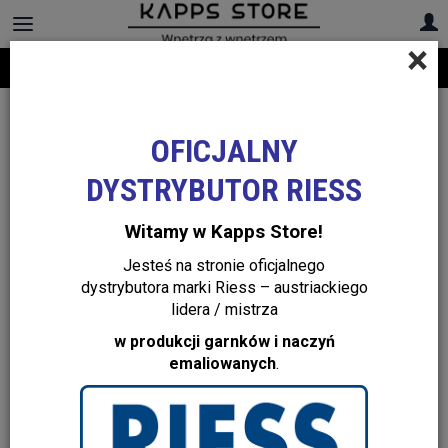
×
Darmowa dostawa na cały asortyment! Infolinia:
+48 22 299 19 84
OFICJALNY
DYSTRYBUTOR RIESS
Witamy w Kapps Store!
Jesteś na stronie oficjalnego
dystrybutora marki Riess – austriackiego
lidera / mistrza
w produkcji garnków i naczyń
emaliowanych
.