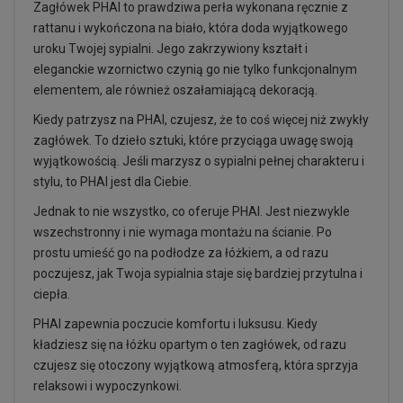
Zagłówek PHAI to prawdziwa perła wykonana ręcznie z
rattanu i wykończona na biało, która doda wyjątkowego
uroku Twojej sypialni. Jego zakrzywiony kształt i
eleganckie wzornictwo czynią go nie tylko funkcjonalnym
elementem, ale również oszałamiającą dekoracją.
Kiedy patrzysz na PHAI, czujesz, że to coś więcej niż zwykły
zagłówek. To dzieło sztuki, które przyciąga uwagę swoją
wyjątkowością. Jeśli marzysz o sypialni pełnej charakteru i
stylu, to PHAI jest dla Ciebie.
Jednak to nie wszystko, co oferuje PHAI. Jest niezwykle
wszechstronny i nie wymaga montażu na ścianie. Po
prostu umieść go na podłodze za łóżkiem, a od razu
poczujesz, jak Twoja sypialnia staje się bardziej przytulna i
ciepła.
PHAI zapewnia poczucie komfortu i luksusu. Kiedy
kładziesz się na łóżku opartym o ten zagłówek, od razu
czujesz się otoczony wyjątkową atmosferą, która sprzyja
relaksowi i wypoczynkowi.