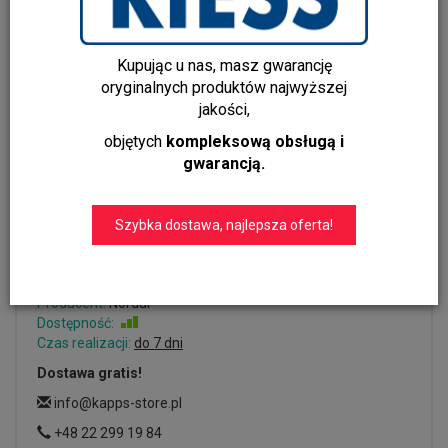
Kupując u nas, masz gwarancję
oryginalnych produktów najwyższej
jakości,
objętych
kompleksową obsługą i
gwarancją.
Wezgłowie rattanowe PHAI
180x145x4 cmNordal
Szybka dostawa, najlepsza oferta!
Dodaj recenzję:
2626
Producent:
Nordal
Dostępność:
Jest
Czas realizacji:
do 7 dni
Dostawa gratis!
info@kapps-store.pl
+48 22 299 19 84