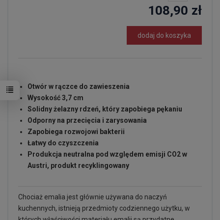
108,90 zł
dodaj do koszyka
Otwór w rączce do zawieszenia
Wysokość 3,7 cm
Solidny żelazny rdzeń, który zapobiega pękaniu
Odporny na przecięcia i zarysowania
Zapobiega rozwojowi bakterii
Łatwy do czyszczenia
Produkcja neutralna pod względem emisji CO2 w
Austri, produkt recyklingowany
Chociaż emalia jest głównie używana do naczyń
kuchennych, istnieją przedmioty codziennego użytku, w
których właściwości materiału emalii są przydatne.