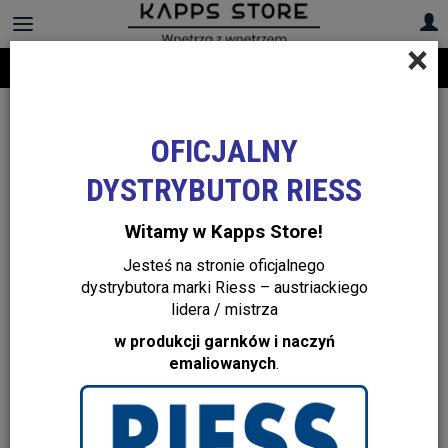
×
Darmowa dostawa na cały asortyment! Infolinia:
+48 22 299 19 84
OFICJALNY
DYSTRYBUTOR RIESS
Witamy w Kapps Store!
Jesteś na stronie oficjalnego
dystrybutora marki Riess – austriackiego
lidera / mistrza
w produkcji garnków i naczyń
emaliowanych
.