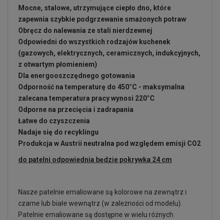
Mocne, stalowe, utrzymujące ciepło dno, które
zapewnia szybkie podgrzewanie smażonych potraw
Obręcz do nalewania ze stali nierdzewnej
Odpowiedni do wszystkich rodzajów kuchenek
(gazowych, elektrycznych, ceramicznych, indukcyjnych,
z otwartym płomieniem)
Dla energooszczędnego gotowania
Odporność na temperaturę do 450°C - maksymalna
zalecana temperatura pracy wynosi 220°C
Odporne na przecięcia i zadrapania
Łatwe do czyszczenia
Nadaje się do recyklingu
Produkcja w Austrii neutralna pod względem emisji CO2
do patelni odpowiednia będzie pokrywka 24 cm
Nasze patelnie emaliowane są kolorowe na zewnątrz i
czarne lub białe wewnątrz (w zależności od modelu).
Patelnie emaliowane są dostępne w wielu różnych