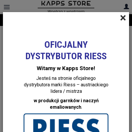
×
Darmowa dostawa na cały asortyment! Infolinia:
+48 22 299 19 84
OFICJALNY
DYSTRYBUTOR RIESS
Witamy w Kapps Store!
Jesteś na stronie oficjalnego
dystrybutora marki Riess – austriackiego
lidera / mistrza
w produkcji garnków i naczyń
emaliowanych
.