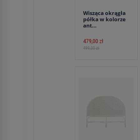
Wisząca okrągła
półka w kolorze
ant...
479,00 zł
499,00 zł