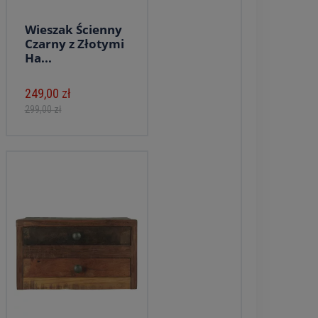
Wieszak Ścienny
Czarny z Złotymi
Ha...
249,00 zł
299,00 zł