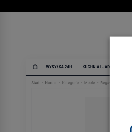
WYSYŁKA 24H
KUCHNIA I JADALNIA
Start
Nordal
Kategorie
Meble
Regały i półki
P