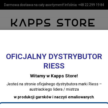
Darmowa dostawa na cały asortyment! Infolinia:
+48 22 299 19 84
OFICJALNY DYSTRYBUTOR
MEBLE
LUSTRA I OŚWIETLENIE
TEKSTYLIA I DEKORACJE 
RIESS
ółka rattanowa SHELFI L Nordal
Witamy w Kapps Store!
Półka rattanowa 
Jesteś na stronie oficjalnego dystrybutora marki Riess –
austriackiego lidera / mistrza
Dodaj recenzję:
w produkcji garnków i naczyń emaliowanych
.
2589
Producent:
Nordal
Dostępność:
Jest