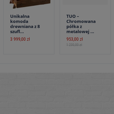
Unikalna
TUO –
komoda
Chromowana
drewniana z 8
półka z
szufl...
metalowej ...
3 999,00 zł
953,00 zł
1 230,00 zł