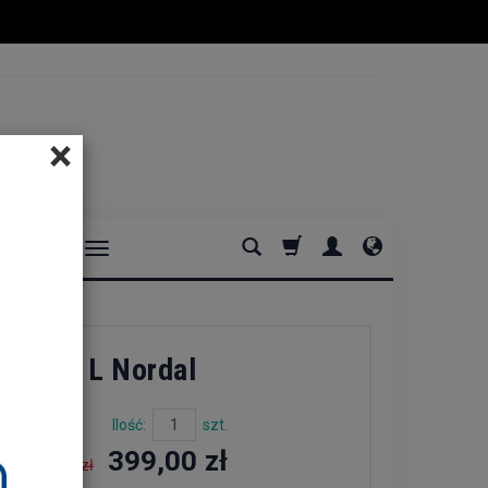
×
DOMOWE
SHELFI L Nordal
Ilość:
szt.
399,00 zł
569,00 zł