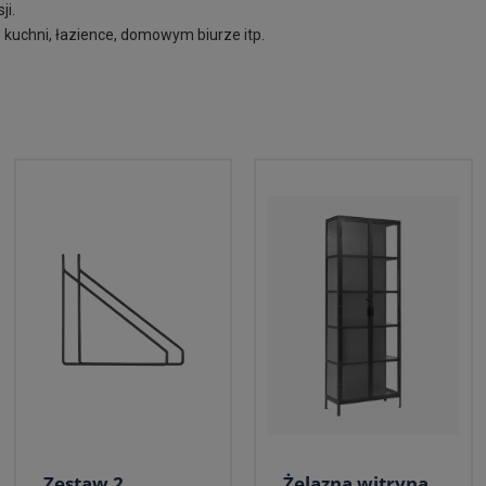
ji.
kuchni, łazience, domowym biurze itp.
Zestaw 2
Żelazna witryna