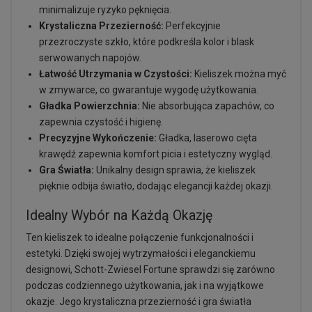
minimalizuje ryzyko pęknięcia.
Krystaliczna Przezierność:
Perfekcyjnie
przezroczyste szkło, które podkreśla kolor i blask
serwowanych napojów.
Łatwość Utrzymania w Czystości:
Kieliszek można myć
w zmywarce, co gwarantuje wygodę użytkowania.
Gładka Powierzchnia:
Nie absorbująca zapachów, co
zapewnia czystość i higienę.
Precyzyjne Wykończenie:
Gładka, laserowo cięta
krawędź zapewnia komfort picia i estetyczny wygląd.
Gra Światła:
Unikalny design sprawia, że kieliszek
pięknie odbija światło, dodając elegancji każdej okazji.
Idealny Wybór na Każdą Okazję
Ten kieliszek to idealne połączenie funkcjonalności i
estetyki. Dzięki swojej wytrzymałości i eleganckiemu
designowi, Schott-Zwiesel Fortune sprawdzi się zarówno
podczas codziennego użytkowania, jak i na wyjątkowe
okazje. Jego krystaliczna przezierność i gra światła