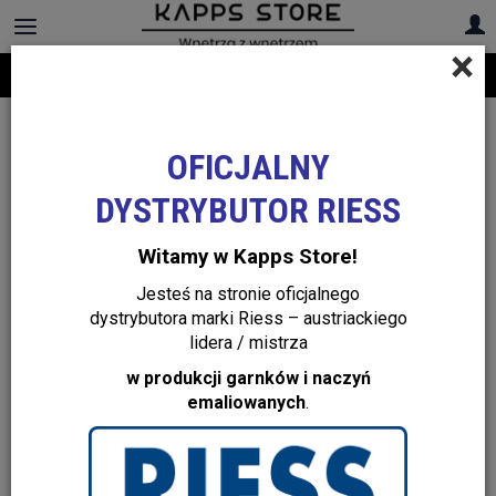
×
Darmowa dostawa na cały asortyment! Infolinia:
+48 22 299 19 84
OFICJALNY
DYSTRYBUTOR RIESS
Witamy w Kapps Store!
Jesteś na stronie oficjalnego
dystrybutora marki Riess – austriackiego
lidera / mistrza
w produkcji garnków i naczyń
emaliowanych
.