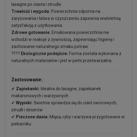
lasagne po ciasta i strudle.
Trwałość i wygoda:
Powierzchnia odporna na
zarysowania i łatwa w czyszczeniu zapewnia wieloletnią
satysfakcję z użytkowania.
Zdrowe gotowanie:
Emaliowana powierzchnia nie
wchodzi w reakcje z żywnością, zapewniając higienę i
zachowanie naturalnego smaku potraw.
????
Ekologiczne podejście:
Forma została wykonana z
naturalnych materiałów i jest w pełni przetwarzalna.
Zastosowanie:
✔
Zapiekanki:
Idealna do lasagne, zapiekanek
makaronowych i warzywnych
✔
Wypieki:
Świetnie sprawdza się do ciast owocowych,
strudli i deserów
✔
Pieczone dania:
Mięsa, ryby i warzywa przygotowane w
piekarniku