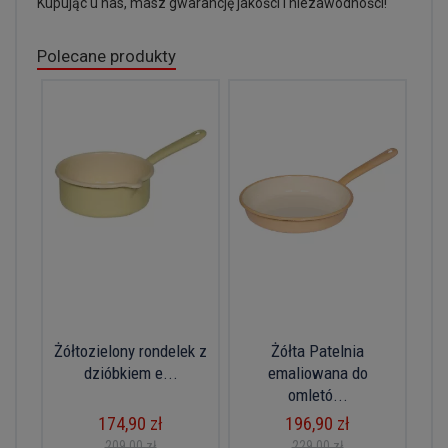
Kupując u nas, masz gwarancję jakości i niezawodności!
Polecane produkty
Żółtozielony rondelek z
Żółta Patelnia
dzióbkiem e...
emaliowana do
omletó...
174,90 zł
196,90 zł
209,00 zł
229,00 zł