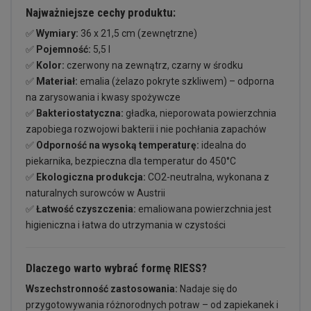
Najważniejsze cechy produktu:
✅
Wymiary:
36 x 21,5 cm (zewnętrzne)
✅
Pojemność:
5,5 l
✅
Kolor:
czerwony na zewnątrz, czarny w środku
✅
Materiał:
emalia (żelazo pokryte szkliwem) – odporna
na zarysowania i kwasy spożywcze
✅
Bakteriostatyczna:
gładka, nieporowata powierzchnia
zapobiega rozwojowi bakterii i nie pochłania zapachów
✅
Odporność na wysoką temperaturę:
idealna do
piekarnika, bezpieczna dla temperatur do 450°C
✅
Ekologiczna produkcja:
CO2-neutralna, wykonana z
naturalnych surowców w Austrii
✅
Łatwość czyszczenia:
emaliowana powierzchnia jest
higieniczna i łatwa do utrzymania w czystości
Dlaczego warto wybrać formę RIESS?
Wszechstronność zastosowania:
Nadaje się do
przygotowywania różnorodnych potraw – od zapiekanek i