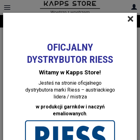
×
Darmowa dostawa na cały asortyment! Infolinia:
+48 22 299 19 84
OFICJALNY
DYSTRYBUTOR RIESS
Witamy w Kapps Store!
Jesteś na stronie oficjalnego
dystrybutora marki Riess – austriackiego
lidera / mistrza
w produkcji garnków i naczyń
emaliowanych
.