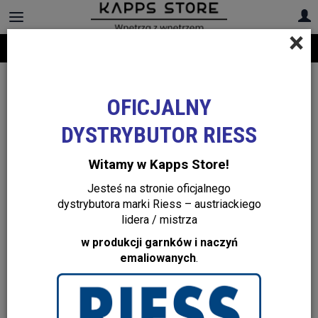
×
Darmowa dostawa na cały asortyment! Infolinia:
+48 22 299 19 84
OFICJALNY
DYSTRYBUTOR RIESS
Witamy w Kapps Store!
Jesteś na stronie oficjalnego
dystrybutora marki Riess – austriackiego
lidera / mistrza
w produkcji garnków i naczyń
emaliowanych
.