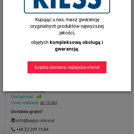
Kupując u nas, masz gwarancję
oryginalnych produktów najwyższej
jakości,
objętych
kompleksową obsługą i
gwarancją.
Dywan bawełniany 160x240 cm
DALIA Nordal
Szybka dostawa, najlepsza oferta!
Dodaj recenzję:
8251
Producent:
Nordal
Dostępność:
Jest
Czas realizacji:
do 10 dni
Dostawa gratis!
info@kapps-store.pl
+48 22 299 19 84