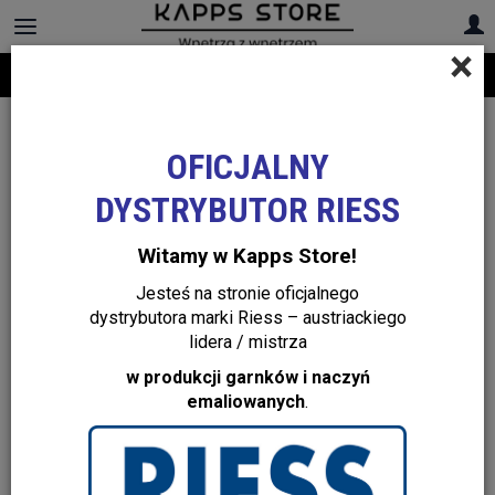
×
Darmowa dostawa na cały asortyment! Infolinia:
+48 22 299 19 84
OFICJALNY
DYSTRYBUTOR RIESS
Witamy w Kapps Store!
Jesteś na stronie oficjalnego
dystrybutora marki Riess – austriackiego
lidera / mistrza
w produkcji garnków i naczyń
emaliowanych
.