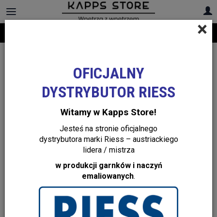
×
Darmowa dostawa na cały asortyment! Infolinia:
+48 22 299 19 84
OFICJALNY
DYSTRYBUTOR RIESS
Witamy w Kapps Store!
Jesteś na stronie oficjalnego
dystrybutora marki Riess – austriackiego
lidera / mistrza
w produkcji garnków i naczyń
emaliowanych
.