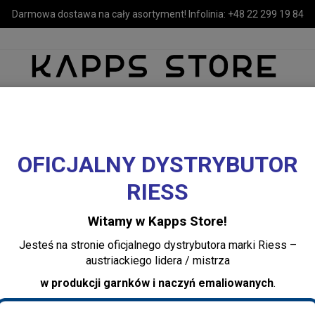
Darmowa dostawa na cały asortyment! Infolinia:
+48 22 299 19 84
OFICJALNY DYSTRYBUTOR
MEBLE
LUSTRA I OŚWIETLENIE
TEKSTYLIA I DEKORACJE 
RIESS
ne RIESS
Morska Zieleń Nowość 2025 PREMIUM Nouvelle TEAL
dukcję i nie tylko
Witamy w Kapps Store!
Jesteś na stronie oficjalnego dystrybutora marki Riess –
Patelnia emaliowa
austriackiego lidera / mistrza
RIESS morska ziel
w produkcji garnków i naczyń emaliowanych
.
nie tylko