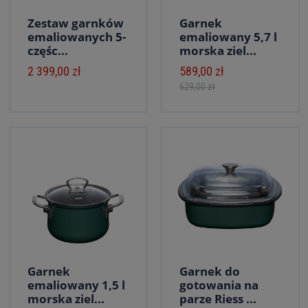
Zestaw garnków
Garnek
emaliowanych 5-
emaliowany 5,7 l
częśc...
morska ziel...
2 399,00 zł
589,00 zł
629,00 zł
Garnek
Garnek do
emaliowany 1,5 l
gotowania na
morska ziel...
parze Riess ...