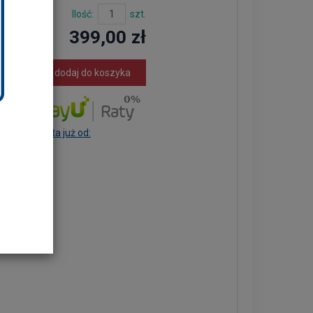
Ilość:
szt.
399,00 zł
dodaj do koszyka
Rata już od: