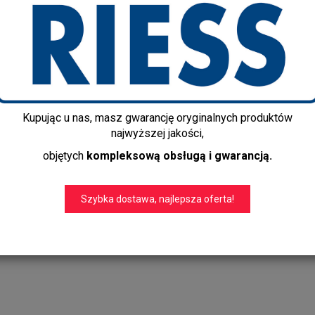
Dodaj recenzję:
0057-007
Producent:
Riess
Dostępność:
Szybka dostawa!
Czas realizacji:
3-5 dni
Dostawa gratis!
info@kapps-store.pl
Kupując u nas, masz gwarancję oryginalnych produktów
+48 22 299 19 84
najwyższej jakości,
objętych
kompleksową obsługą i gwarancją.
Szybka dostawa, najlepsza oferta!