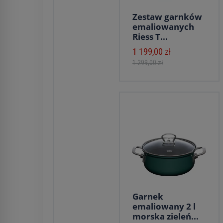
Zestaw garnków
emaliowanych
Riess T...
1 199,00 zł
1 299,00 zł
Garnek
emaliowany 2 l
morska zieleń...