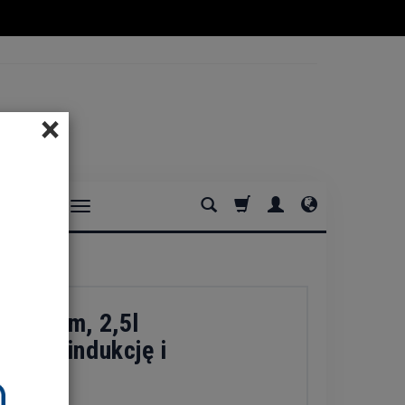
×
DOMOWE
na 2 cm, 2,5l
eń na indukcję i