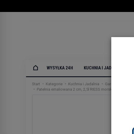
WYSYŁKA 24H
KUCHNIA I JADALNIA
Start
Kategorie
Kuchnia i Jadalnia
Garnki emaliowa
Patelnia emaliowana 2 cm, 2,5l RIESS morska zieleń na in