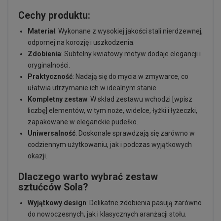
Cechy produktu:
Materiał
: Wykonane z wysokiej jakości stali nierdzewnej,
odpornej na korozję i uszkodzenia.
Zdobienia
: Subtelny kwiatowy motyw dodaje elegancji i
oryginalności.
Praktyczność
: Nadają się do mycia w zmywarce, co
ułatwia utrzymanie ich w idealnym stanie.
Kompletny zestaw
: W skład zestawu wchodzi [wpisz
liczbę] elementów, w tym noże, widelce, łyżki i łyżeczki,
zapakowane w eleganckie pudełko.
Uniwersalność
: Doskonale sprawdzają się zarówno w
codziennym użytkowaniu, jak i podczas wyjątkowych
okazji.
Dlaczego warto wybrać zestaw
sztućców Sola?
Wyjątkowy design
: Delikatne zdobienia pasują zarówno
do nowoczesnych, jak i klasycznych aranżacji stołu.