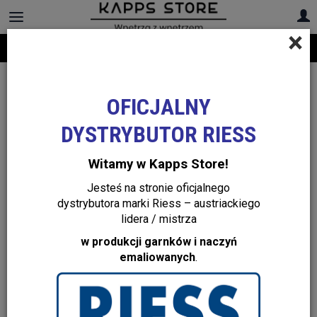
×
Darmowa dostawa na cały asortyment! Infolinia:
+48 22 299 19 84
OFICJALNY
DYSTRYBUTOR RIESS
Witamy w Kapps Store!
Jesteś na stronie oficjalnego
dystrybutora marki Riess – austriackiego
lidera / mistrza
w produkcji garnków i naczyń
emaliowanych
.