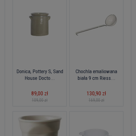
Donica, Pottery S, Sand
Chochla emaliowana
House Docto...
biała 9 cm Riess...
89,00 zł
130,90 zł
109,00 zł
169,00 zł