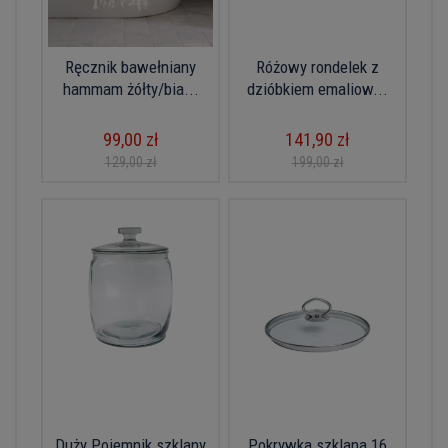
Ręcznik bawełniany
Różowy rondelek z
hammam żółty/bia...
dzióbkiem emaliow...
99,00 zł
141,90 zł
129,00 zł
199,00 zł
Duży Pojemnik szklany
Pokrywka szklana 16