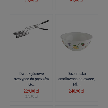
Dwuczęściowe
Duża miska
szczypce do pączków
emaliowana na owoce,
Ke...
sał...
229,00 zł
240,90 zł
275,00 zł