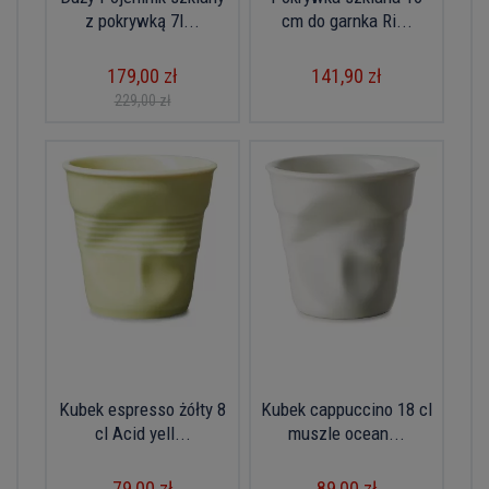
z pokrywką 7l...
cm do garnka Ri...
179,00 zł
141,90 zł
229,00 zł
Kubek espresso żółty 8
Kubek cappuccino 18 cl
cl Acid yell...
muszle ocean...
79,00 zł
89,00 zł