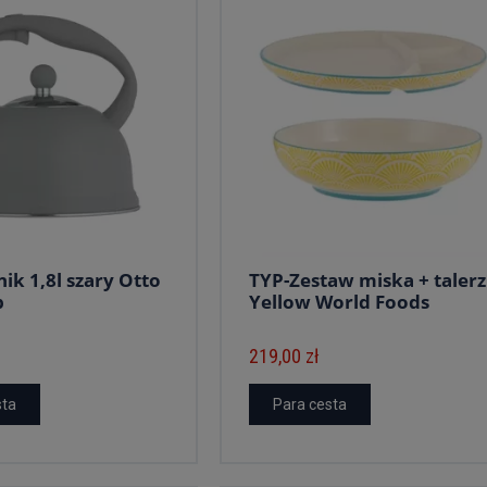
ik 1,8l szary Otto
TYP-Zestaw miska + talerz
p
Yellow World Foods
219,00 zł
sta
Para cesta