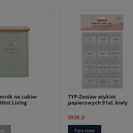
mnik na cukier
TYP-Zestaw etykiet
Mint Living
papierowych 91el. biały
59,00 zł
sta
Para cesta