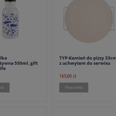
lka
TYP-Kamień do pizzy 33c
ywna 550ml. gift
z uchwytem do serwisu
ife
165,00 zł
sta
Para cesta