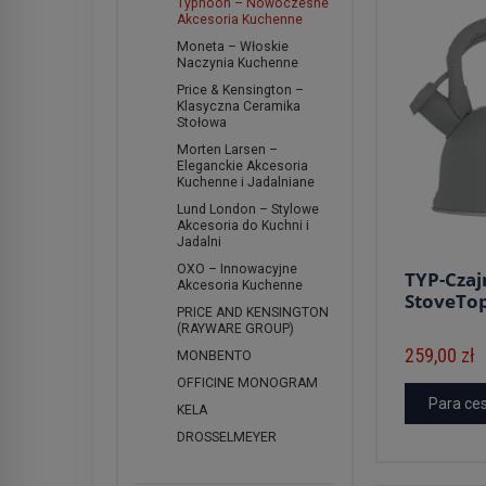
Typhoon – Nowoczesne
Akcesoria Kuchenne
Moneta – Włoskie
Naczynia Kuchenne
Price & Kensington –
Klasyczna Ceramika
Stołowa
Morten Larsen –
Eleganckie Akcesoria
Kuchenne i Jadalniane
Lund London – Stylowe
Akcesoria do Kuchni i
Jadalni
OXO – Innowacyjne
TYP-Czajn
Akcesoria Kuchenne
StoveTo
PRICE AND KENSINGTON
(RAYWARE GROUP)
259,00 zł
MONBENTO
OFFICINE MONOGRAM
Para ce
KELA
DROSSELMEYER