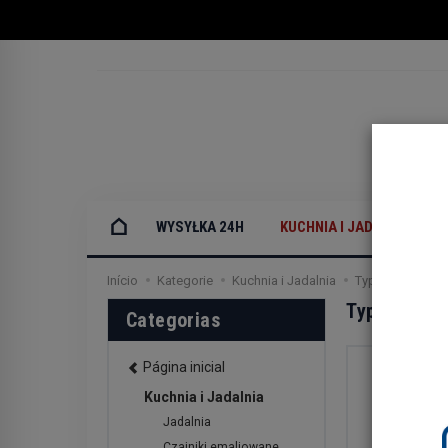
WYSYŁKA 24H
KUCHNIA I JADALNIA
Início
Kategorie
Kuchnia i Jadalnia
Typhoon – Now
Typhoon – 
Categorias
Página inicial
Kuchnia i Jadalnia
Jadalnia
Czajniki emaliowane