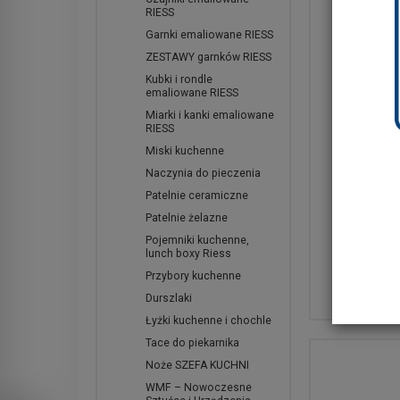
RIESS
Garnki emaliowane RIESS
ZESTAWY garnków RIESS
Kubki i rondle
emaliowane RIESS
Miarki i kanki emaliowane
RIESS
Miski kuchenne
TYP-Nacz
Naczynia do pieczenia
Terracot
Patelnie ceramiczne
Patelnie żelazne
95,01 zł
Pojemniki kuchenne,
lunch boxy Riess
Para ce
Przybory kuchenne
Durszlaki
Łyżki kuchenne i chochle
Tace do piekarnika
Noże SZEFA KUCHNI
WMF – Nowoczesne