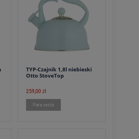
m
TYP-Czajnik 1,8l niebieski
Otto StoveTop
259,00 zł
Para cesta