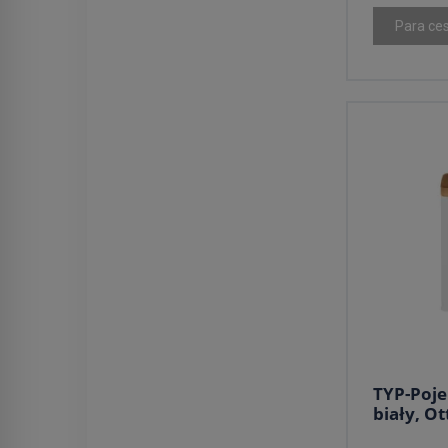
Para ce
TYP-Poje
biały, O