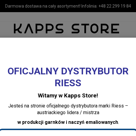
Darmowa dostawa na cały asortyment! Infolinia:
+48 22 299 19 84
OFICJALNY DYSTRYBUTOR
MEBLE
LUSTRA I OŚWIETLENIE
TEKSTYLIA I DEKORACJE 
RIESS
oczesne Akcesoria Kuchenne
Nowoczesne Akcesoria Kuchenne
Witamy w Kapps Store!
Jesteś na stronie oficjalnego dystrybutora marki Riess –
austriackiego lidera / mistrza
w produkcji garnków i naczyń emaliowanych
.