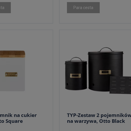
sta
Para cesta
mnik na cukier
TYP-Zestaw 2 pojemnikó
tto Square
na warzywa, Otto Black