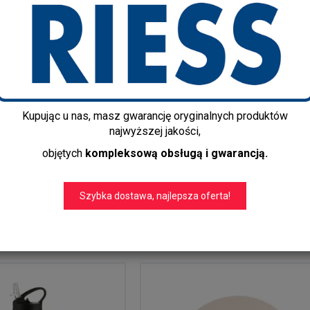
Kupując u nas, masz gwarancję oryginalnych produktów
ynie do tapas
TYP-Chlebak szary, Living
najwyższej jakości,
ta Aqua
objętych
kompleksową obsługą i gwarancją.
199,00 zł
Szybka dostawa, najlepsza oferta!
sta
Para cesta