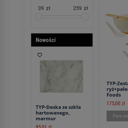
zł
zł
Nowości
TYP-Zest
ryż+pałe
Foods
175,00 zł
TYP-Deska ze szkła
hartowanego,
Para ce
marmur
95,01 zł