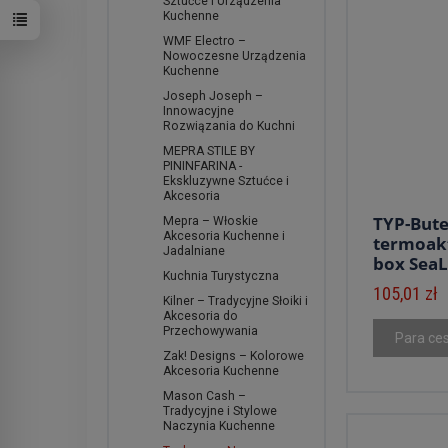
Sztućce i Urządzenia
Kuchenne
WMF Electro –
Nowoczesne Urządzenia
Kuchenne
Joseph Joseph –
Innowacyjne
Rozwiązania do Kuchni
MEPRA STILE BY
PININFARINA -
Ekskluzywne Sztućce i
Akcesoria
TYP-Bute
Mepra – Włoskie
Akcesoria Kuchenne i
termoakt
Jadalniane
box SeaL
Kuchnia Turystyczna
105,01 zł
Kilner – Tradycyjne Słoiki i
Akcesoria do
Przechowywania
Para ce
Zak! Designs – Kolorowe
Akcesoria Kuchenne
Mason Cash –
Tradycyjne i Stylowe
Naczynia Kuchenne