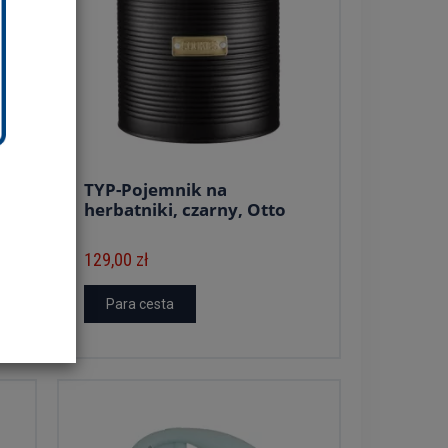
TYP-Pojemnik na
herbatniki, czarny, Otto
129,00 zł
Para cesta