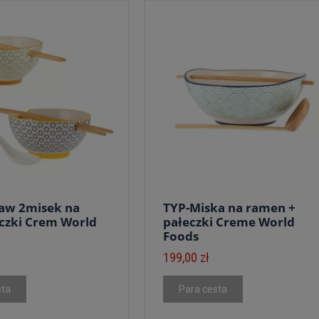
aw 2misek na
TYP-Miska na ramen +
czki Crem World
pałeczki Creme World
Foods
199,00 zł
sta
Para cesta