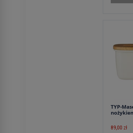
TYP-Mase
nożykie
89,00 zł