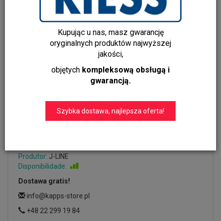
Kupując u nas, masz gwarancję
oryginalnych produktów najwyższej
jakości,
objętych
kompleksową obsługą i
gwarancją.
Przepiękny Świecznik Szklany
na 5 Świec – Transparentny
Szybka dostawa, najlepsza oferta!
Adicionar comentário:
47259
Produtor:
J-LINE
Disponibilidade:
Jest
Dostawa gratis!
info@kapps-store.pl
+48 22 299 19 84