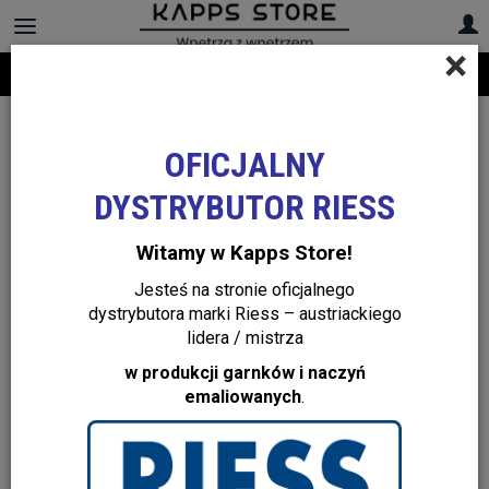
×
Darmowa dostawa na cały asortyment! Infolinia:
+48 22 299 19 84
OFICJALNY
DYSTRYBUTOR RIESS
Witamy w Kapps Store!
Jesteś na stronie oficjalnego
dystrybutora marki Riess – austriackiego
lidera / mistrza
w produkcji garnków i naczyń
emaliowanych
.