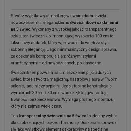
Stwórz wyjątkową atmosferę w swoim domu dzięki
nowoczesnemu i eleganckiemu
świecznikowi szklanemu
na 5 świec
. Wykonany z wysokiej jakości transparentnego
szkła, ten świecznik o imponującej wysokości 100 cm to
luksusowy dodatek, który wprowadzi do wnętrza styl i
subtelną elegancję. Jego minimalistyczny design sprawia,
że doskonale komponuje się z różnymi stylami
aranżacyjnymi – od nowoczesnych, po klasyczne.
Świecznik ten pozwala na umieszczenie pięciu dużych
świec, które stworzą magiczną, nastrojową aurę w Twoim
salonie, jadalni czy sypialni. Jego stabilna konstrukcja o
wymiarach 30 cm x 30 cm i wadze 7,5 kg gwarantuje
trwałość i bezpieczeństwo. Wymaga prostego montażu,
który nie zajmie wiele czasu.
Ten
transparentny świecznik na 5 świec
to idealny wybór
dla osób ceniących piękno i harmonię. Doskonale sprawdzi
się jako wyjątkowy element dekoracyjny na specjalne