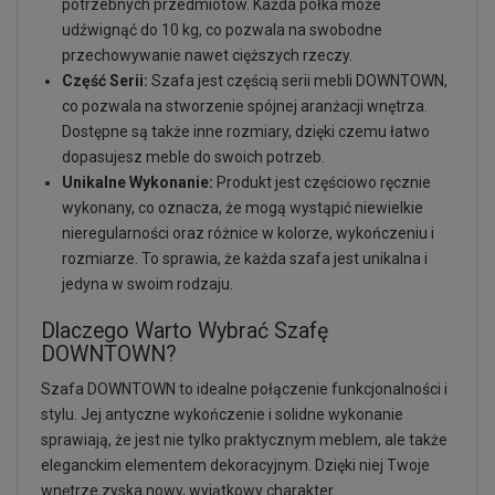
potrzebnych przedmiotów. Każda półka może
udźwignąć do 10 kg, co pozwala na swobodne
przechowywanie nawet cięższych rzeczy.
Część Serii:
Szafa jest częścią serii mebli DOWNTOWN,
co pozwala na stworzenie spójnej aranżacji wnętrza.
Dostępne są także inne rozmiary, dzięki czemu łatwo
dopasujesz meble do swoich potrzeb.
Unikalne Wykonanie:
Produkt jest częściowo ręcznie
wykonany, co oznacza, że mogą wystąpić niewielkie
nieregularności oraz różnice w kolorze, wykończeniu i
rozmiarze. To sprawia, że każda szafa jest unikalna i
jedyna w swoim rodzaju.
Dlaczego Warto Wybrać Szafę
DOWNTOWN?
Szafa DOWNTOWN to idealne połączenie funkcjonalności i
stylu. Jej antyczne wykończenie i solidne wykonanie
sprawiają, że jest nie tylko praktycznym meblem, ale także
eleganckim elementem dekoracyjnym. Dzięki niej Twoje
wnętrze zyska nowy, wyjątkowy charakter.