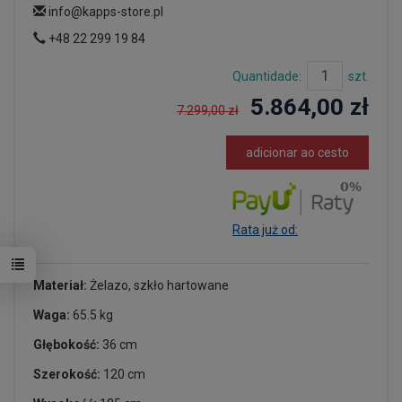
info@kapps-store.pl
+48 22 299 19 84
Quantidade:
szt.
5.864,00 zł
7.299,00 zł
adicionar ao cesto
Rata już od:
Materiał:
Żelazo, szkło hartowane
Waga:
65.5 kg
Głębokość:
36 cm
Szerokość:
120 cm