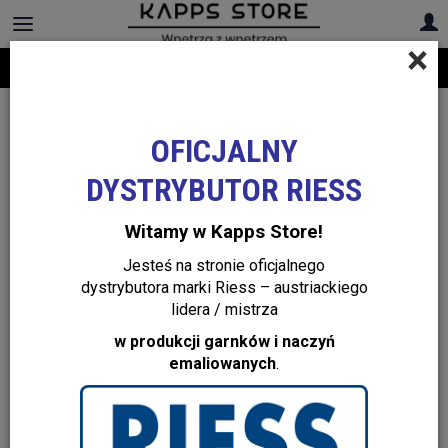
×
Darmowa dostawa na cały asortyment! Infolinia:
+48 22 299 19 84
OFICJALNY
DYSTRYBUTOR RIESS
Witamy w Kapps Store!
Jesteś na stronie oficjalnego
dystrybutora marki Riess – austriackiego
lidera / mistrza
w produkcji garnków i naczyń
emaliowanych
.