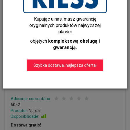
Kupując u nas, masz gwarancję
oryginalnych produktów najwyższej
jakości,
objętych
kompleksową obsługą i
gwarancją.
Szybka dostawa, najlepsza oferta!
Gablota żelazna DOWNTOWN,
czarna Nordal
Adicionar comentário:
6052
Produtor:
Nordal
Disponibilidade:
Jest
Dostawa gratis!