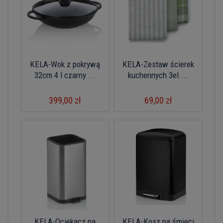
KELA-Wok z pokrywą
KELA-Zestaw ścierek
32cm 4 l czarny ...
kuchennych 3el....
399,00 zł
69,00 zł
KELA-Ociekacz na
KELA-Kosz na śmieci