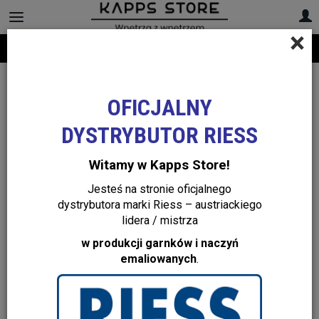
×
Darmowa dostawa na cały asortyment! Infolinia:
+48 22 299 19 84
OFICJALNY
DYSTRYBUTOR RIESS
Witamy w Kapps Store!
Jesteś na stronie oficjalnego
dystrybutora marki Riess – austriackiego
lidera / mistrza
w produkcji garnków i naczyń
emaliowanych
.