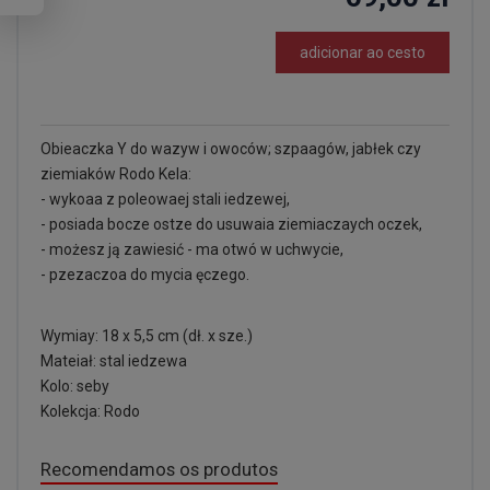
adicionar ao cesto
Obieaczka Y do wazyw i owoców; szpaagów, jabłek czy
ziemiaków Rodo Kela:
- wykoaa z poleowaej stali iedzewej,
- posiada bocze ostze do usuwaia ziemiaczaych oczek,
- możesz ją zawiesić - ma otwó w uchwycie,
- pzezaczoa do mycia ęczego.
Wymiay: 18 x 5,5 cm (dł. x sze.)
Mateiał: stal iedzewa
Kolo: seby
Kolekcja: Rodo
Recomendamos os produtos