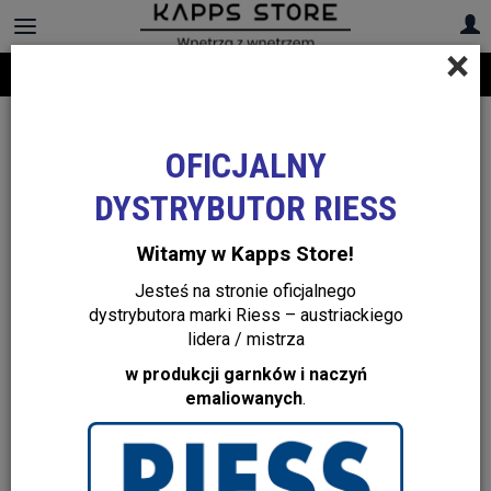
×
Darmowa dostawa na cały asortyment! Infolinia:
+48 22 299 19 84
OFICJALNY
DYSTRYBUTOR RIESS
Witamy w Kapps Store!
Jesteś na stronie oficjalnego
dystrybutora marki Riess – austriackiego
lidera / mistrza
w produkcji garnków i naczyń
emaliowanych
.