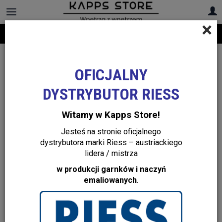
×
Darmowa dostawa na cały asortyment! Infolinia:
+48 22 299 19 84
OFICJALNY
DYSTRYBUTOR RIESS
Witamy w Kapps Store!
Jesteś na stronie oficjalnego
dystrybutora marki Riess – austriackiego
lidera / mistrza
w produkcji garnków i naczyń
emaliowanych
.