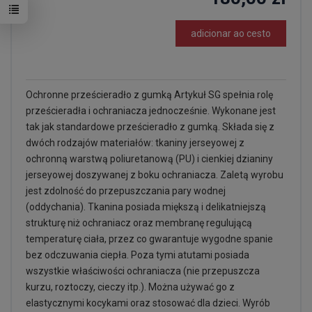
adicionar ao cesto
Ochronne prześcieradło z gumką Artykuł SG spełnia rolę
prześcieradła i ochraniacza jednocześnie. Wykonane jest
tak jak standardowe prześcieradło z gumką. Składa się z
dwóch rodzajów materiałów: tkaniny jerseyowej z
ochronną warstwą poliuretanową (PU) i cienkiej dzianiny
jerseyowej doszywanej z boku ochraniacza. Zaletą wyrobu
jest zdolność do przepuszczania pary wodnej
(oddychania). Tkanina posiada miększą i delikatniejszą
strukturę niż ochraniacz oraz membranę regulującą
temperaturę ciała, przez co gwarantuje wygodne spanie
bez odczuwania ciepła. Poza tymi atutami posiada
wszystkie właściwości ochraniacza (nie przepuszcza
kurzu, roztoczy, cieczy itp.). Można używać go z
elastycznymi kocykami oraz stosować dla dzieci. Wyrób