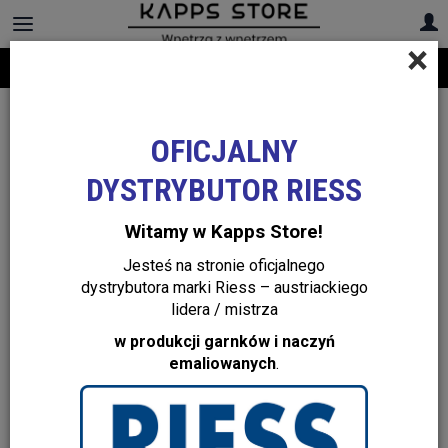
×
Darmowa dostawa na cały asortyment! Infolinia:
+48 22 299 19 84
OFICJALNY
DYSTRYBUTOR RIESS
Witamy w Kapps Store!
Jesteś na stronie oficjalnego
dystrybutora marki Riess – austriackiego
lidera / mistrza
w produkcji garnków i naczyń
emaliowanych
.