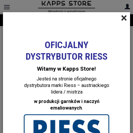
×
Darmowa dostawa na cały asortyment! Infolinia:
+48 22 299 19 84
OFICJALNY
DYSTRYBUTOR RIESS
Witamy w Kapps Store!
Jesteś na stronie oficjalnego
dystrybutora marki Riess – austriackiego
lidera / mistrza
w produkcji garnków i naczyń
emaliowanych
.