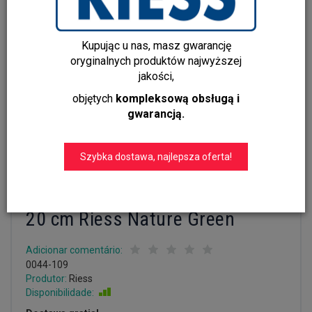
Kupując u nas, masz gwarancję
oryginalnych produktów najwyższej
jakości,
objętych
kompleksową obsługą i
gwarancją.
Szybka dostawa, najlepsza oferta!
Patelnia emaliowana do
omletów i innych potraw z jajek
20 cm Riess Nature Green
Adicionar comentário:
0044-109
Produtor:
Riess
Disponibilidade:
Jest