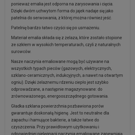
ponieważ emalia jest odporna na zarysowania i cięcia.
Dzięki dwóm uchwytom forma do jajek nadaje się jako
patelnia do serwowania, z której można również jeść.
Patelnię bardzo łatwo czyści się po usmażeniu.
Materiał emalia składa się z żelaza, które zostało stopione
ze szkłem w wysokich temperaturach, czyli z naturalnych
surowców.
Nasze naczynia emaliowane mogą być używane na
wszystkich typach pieców (gazowych, elektrycznych,
szklano-ceramicznych, indukcyjnych, a nawet na otwartym
ogniu). Dzięki żelaznemu rdzeniu ciepło jest szybko
odprowadzane, a następnie magazynowane: do
zrównoważonego, energooszczędnego gotowania.
Gładka szklana powierzchnia pozbawiona porów
gwarantuje doskonałą higienę. Jest to neutralne dla
zapachu i hamujące bakterie, a także łatwe do
czyszczenia. Przy prawidłowym użytkowaniu i
odpowiedniej pielęgnacji naczynia emaliowane zapewniają