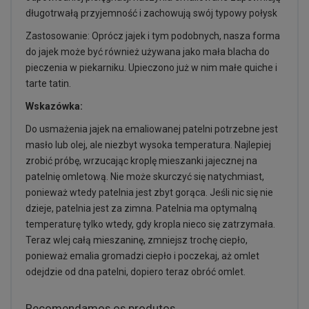
długotrwałą przyjemność i zachowują swój typowy połysk
Zastosowanie: Oprócz jajek i tym podobnych, nasza forma
do jajek może być również używana jako mała blacha do
pieczenia w piekarniku. Upieczono już w nim małe quiche i
tarte tatin.
Wskazówka:
Do usmażenia jajek na emaliowanej patelni potrzebne jest
masło lub olej, ale niezbyt wysoka temperatura. Najlepiej
zrobić próbę, wrzucając kroplę mieszanki jajecznej na
patelnię omletową. Nie może skurczyć się natychmiast,
ponieważ wtedy patelnia jest zbyt gorąca. Jeśli nic się nie
dzieje, patelnia jest za zimna. Patelnia ma optymalną
temperaturę tylko wtedy, gdy kropla nieco się zatrzymała.
Teraz wlej całą mieszaninę, zmniejsz trochę ciepło,
ponieważ emalia gromadzi ciepło i poczekaj, aż omlet
odejdzie od dna patelni, dopiero teraz obróć omlet.
Recomendamos os produtos