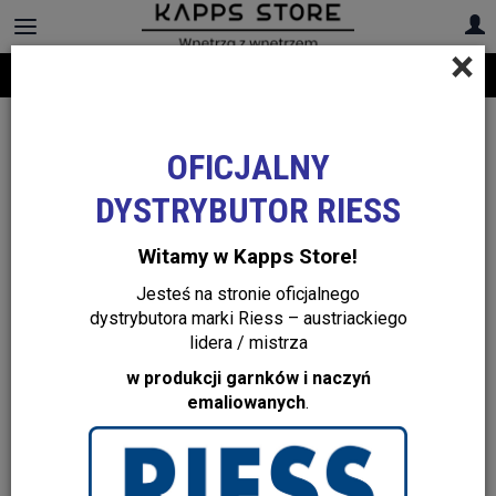
×
Darmowa dostawa na cały asortyment! Infolinia:
+48 22 299 19 84
OFICJALNY
DYSTRYBUTOR RIESS
Witamy w Kapps Store!
Jesteś na stronie oficjalnego
dystrybutora marki Riess – austriackiego
lidera / mistrza
w produkcji garnków i naczyń
emaliowanych
.