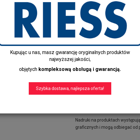
0505-084
Produtor:
Riess
Disponibilidade:
Jest
Dostawa gratis!
info@kapps-store.pl
+48 22 299 19 84
Kupując u nas, masz gwarancję oryginalnych produktów
Wysokość: 15,8 cm
najwyższej jakości,
Pojemność: 1l
objętych
kompleksową obsługą i gwarancją.
Idealna na mleko oraz do przec
praktyczne naczynie z nostalgi
zostać wykorzystane w rożnych 
Szybka dostawa, najlepsza oferta!
wkomponowuje się w przestrzeń
jej oryginalną ozdobę. Posiada p
zamykającą naczynie. Dzięki temu 
Nadruki na produktach występuj
graficznych i mogą odbiegać od 