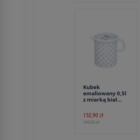
Kubek
emaliowany 0,5l
z miarką biał...
152,90 zł
189,00 zł