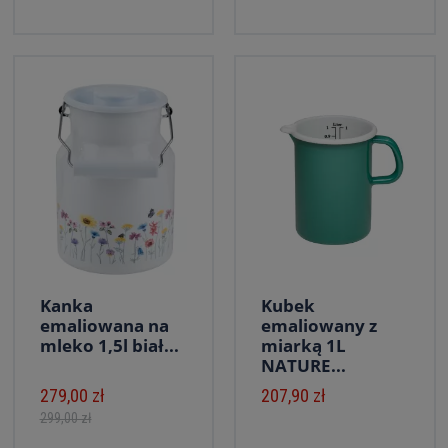
Kanka
Kubek
emaliowana na
emaliowany z
mleko 1,5l biał...
miarką 1L
NATURE...
279,00 zł
207,90 zł
299,00 zł