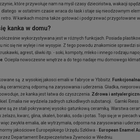
zynie, które przywołuje nam na myśl czasy dzieciństwa, wakacji spędz
 dlatego w ostatnim czasie wraca do łask i staje się nieodzownym el
u retro. W kankach można także gotować i podgrzewać przygotowane w
się kanka w domu?
ółcześnie wykorzystywana jest w różnych funkcjach. Posiada plastiko
 nic się nie wyleje i nie wysypie. Z tego powodu znakomicie sprawdzi si
truskawki, agrest, śliwki itp. - soki, kompoty, mleko i innego rodzaju napo
ne
. Ociepla nowoczesne wnętrze a do tego nadaje mu domowego klimatu
owane są z wysokiej jakosci emalii w fabryce w Ybbsitz.
Funkcjonalna
włoką ceramiczną odporną na zarysowania i uderzenia. Gładka, nieporow
o powoduje, że kanka jest łatwa do czyszczenia.
Zdrowa i antyalergiczn
kiel. Emalia nie wydziela żadnych szkodliwych substancji. Garnki Rie
onane są ze stali pokrywanej wysoko gatunkową ceramiką. Warstwa cera
k żelazo, kwarc, glina, skaleń, boraks, soda i potas. Topi się je w pieca
 to więc zwykła emalia, ale wytrzymała, odporna na zarysowania i uderz
 normy jakościowe Europejskiego Urzędu Szkliwa -
European Enamel Au
 przez Departament Bezpieczeństwa Żywności w Wiedniu.