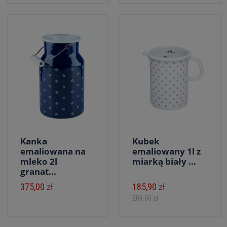
Kanka
Kubek
emaliowana na
emaliowany 1l z
mleko 2l
miarką biały ...
granat...
375,00 zł
185,90 zł
209,00 zł