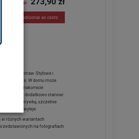
273,90 zł
299,00 zł
adicionar ao cesto
howywania potraw.
Stylowe i
czną nutą retro. W domu może
funkcjach. Znakomicie
 kuchenną a dodatkowo stanowi
lastikową pokrywkę, szczelnie
nic się nie wyleje.
ą w różnych wariantach
przedstawionych na fotografiach.