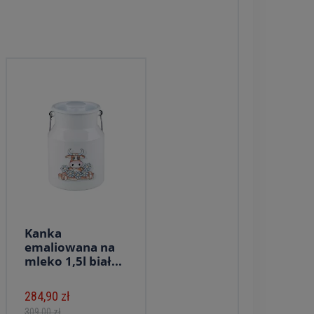
Kanka
emaliowana na
mleko 1,5l biał...
284,90 zł
309,00 zł