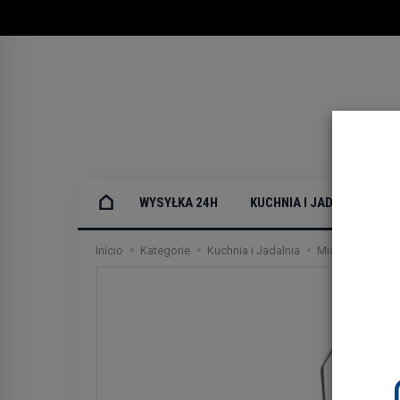
WYSYŁKA 24H
KUCHNIA I JADALNIA
Início
Kategorie
Kuchnia i Jadalnia
Miarki i kanki 