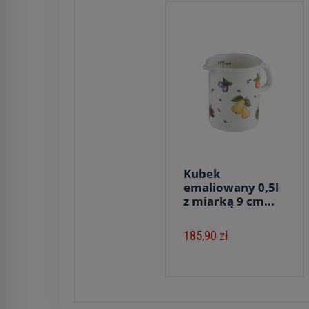
Kubek
emaliowany 0,5l
z miarką 9 cm...
185,90 zł