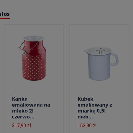
utos
Kanka
Kubek
emaliowana na
emaliowany z
mleko 2l
miarką 0,5l
czerwo...
nieb...
317,90 zł
163,90 zł