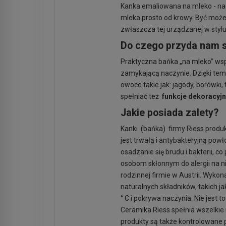
Kanka emaliowana na mleko - nac
mleka prosto od krowy. Być może
zwłaszcza tej urządzanej w styl
Do czego przyda nam 
Praktyczna bańka „na mleko” wsp
zamykającą naczynie. Dzięki temu
owoce takie jak: jagody, borówki, 
spełniać też
funkcje dekoracyj
Jakie posiada zalety?
Kanki (bańka) firmy Riess produk
jest trwałą i antybakteryjną po
osadzanie się brudu i bakterii, c
osobom skłonnym do alergii na ni
rodzinnej firmie w Austrii. Wyk
naturalnych składników, takich ja
° C i pokrywa naczynia. Nie jest
Ceramika Riess spełnia wszelkie
produkty są także kontrolowane