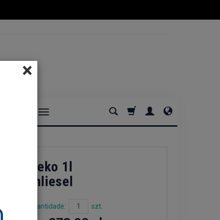
×
DOMOWE
esel
 na mleko 1l
ess Almliesel
Quantidade:
szt.