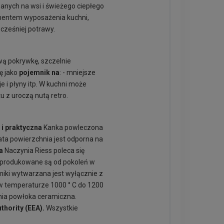
anych na wsi i świeżego ciepłego
ementem wyposażenia kuchni,
cześniej potrawy.
wą pokrywkę, szczelnie
ę jako
pojemnik na
: - mniejsze
je i płyny itp. W kuchni może
 z uroczą nutą retro.
 i praktyczna
Kanka powleczona
ata powierzchnia jest odporna na
a
Naczynia Riess poleca się
ss produkowane są od pokoleń w
miki wytwarzana jest wyłącznie z
ch w temperaturze 1000 ° C do 1200
enia powłoka ceramiczna.
thority (EEA).
Wszystkie