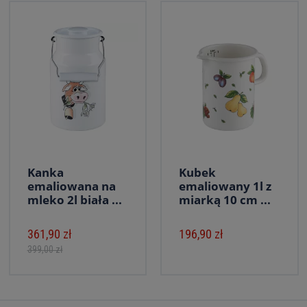
Kanka
Kubek
emaliowana na
emaliowany 1l z
mleko 2l biała ...
miarką 10 cm ...
361,90 zł
196,90 zł
399,00 zł