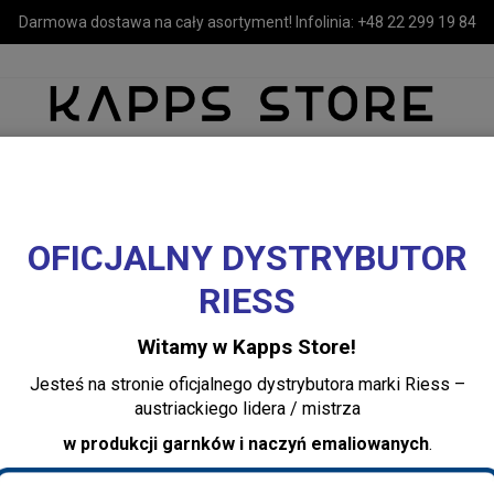
Darmowa dostawa na cały asortyment! Infolinia:
+48 22 299 19 84
OFICJALNY DYSTRYBUTOR
MEBLE
LUSTRA I OŚWIETLENIE
TEKSTYLIA I DEKORACJE 
RIESS
emaliowane RIESS
Kanka emaliowana na mleko 1l biała z krówką Riess Almli
Witamy w Kapps Store!
Kanka emaliowana
Jesteś na stronie oficjalnego dystrybutora marki Riess –
biała z krówką Ri
austriackiego lidera / mistrza
w produkcji garnków i naczyń emaliowanych
.
Adicionar comentário: