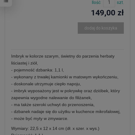
Ilość:
szt.
149,00 zł
dodaj do koszyka
Imbryk w kolorze szarym, świetny do parzenia herbaty
liściastej i ziół,
- pojemność dzbanka: 1,1 l,
- wykonany z trwałej kamionki w matowym wykończeniu,
- doskonale utrzymuje ciepło napoju,
- imbryk wyposażony jest w pokrywkę oraz dzióbek, który
zapewnia wygodne nalewanie do filiżanek,
- ma także szeroki uchwyt do przenoszenia,
- dzbanek nadaje się do użytku w kuchence mikrofalowej,
- może być myty w zmywarce.
Wymiary: 22,5 x 12 x 14 cm (dł. x szer. x wys.)