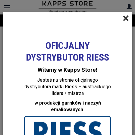
×
Darmowa dostawa na cały asortyment! Infolinia:
+48 22 299 19 84
OFICJALNY
DYSTRYBUTOR RIESS
Witamy w Kapps Store!
Jesteś na stronie oficjalnego
dystrybutora marki Riess – austriackiego
lidera / mistrza
w produkcji garnków i naczyń
emaliowanych
.