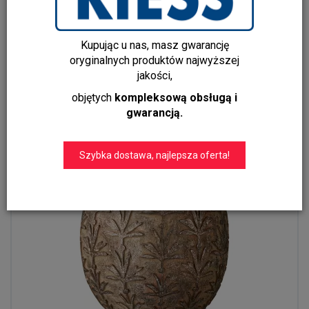
Szklany świecznik tealight DIVA 6 cm Lene Bjerre
55,00 zł
Kupując u nas, masz gwarancję
35,00 zł
oryginalnych produktów najwyższej
jakości,
Do koszyka
objętych
kompleksową obsługą i
gwarancją.
Szybka dostawa, najlepsza oferta!