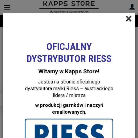
×
Darmowa dostawa na cały asortyment! Infolinia:
+48 22 299 19 84
Lene Bjerre Design
OFICJALNY
DYSTRYBUTOR RIESS
Witamy w Kapps Store!
Jesteś na stronie oficjalnego
dystrybutora marki Riess – austriackiego
lidera / mistrza
w produkcji garnków i naczyń
emaliowanych
.