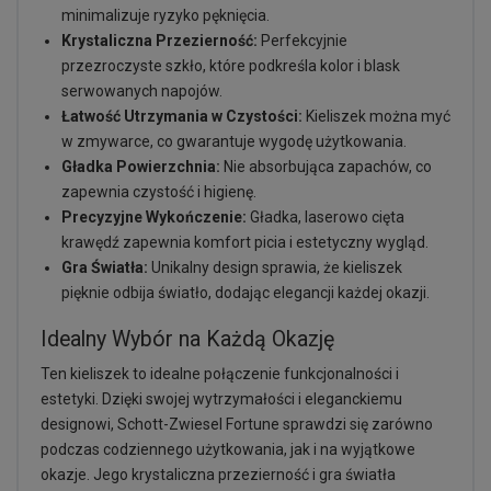
minimalizuje ryzyko pęknięcia.
Krystaliczna Przezierność:
Perfekcyjnie
przezroczyste szkło, które podkreśla kolor i blask
serwowanych napojów.
Łatwość Utrzymania w Czystości:
Kieliszek można myć
w zmywarce, co gwarantuje wygodę użytkowania.
Gładka Powierzchnia:
Nie absorbująca zapachów, co
zapewnia czystość i higienę.
Precyzyjne Wykończenie:
Gładka, laserowo cięta
krawędź zapewnia komfort picia i estetyczny wygląd.
Gra Światła:
Unikalny design sprawia, że kieliszek
pięknie odbija światło, dodając elegancji każdej okazji.
Idealny Wybór na Każdą Okazję
Ten kieliszek to idealne połączenie funkcjonalności i
estetyki. Dzięki swojej wytrzymałości i eleganckiemu
designowi, Schott-Zwiesel Fortune sprawdzi się zarówno
podczas codziennego użytkowania, jak i na wyjątkowe
okazje. Jego krystaliczna przezierność i gra światła