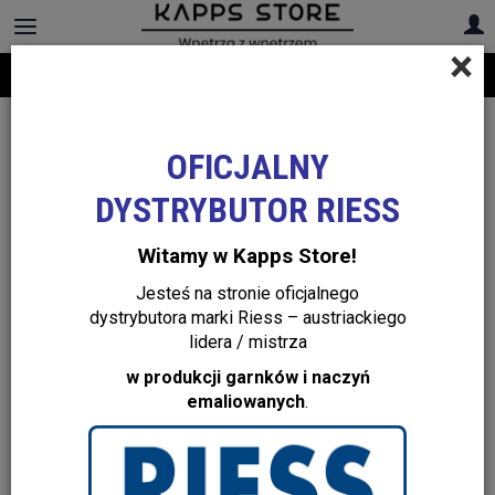
×
Darmowa dostawa na cały asortyment! Infolinia:
+48 22 299 19 84
OFICJALNY
DYSTRYBUTOR RIESS
Witamy w Kapps Store!
Jesteś na stronie oficjalnego
dystrybutora marki Riess – austriackiego
lidera / mistrza
w produkcji garnków i naczyń
emaliowanych
.