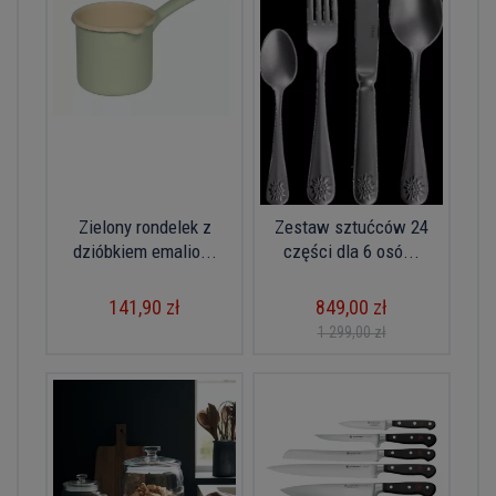
Zielony rondelek z
Zestaw sztućców 24
dzióbkiem emalio...
części dla 6 osó...
141,90 zł
849,00 zł
1 299,00 zł