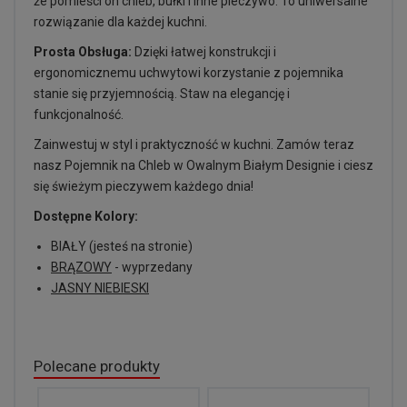
że pomieści on chleb, bułki i inne pieczywo. To uniwersalne
rozwiązanie dla każdej kuchni.
Prosta Obsługa:
Dzięki łatwej konstrukcji i
ergonomicznemu uchwytowi korzystanie z pojemnika
stanie się przyjemnością. Staw na elegancję i
funkcjonalność.
Zainwestuj w styl i praktyczność w kuchni. Zamów teraz
nasz Pojemnik na Chleb w Owalnym Białym Designie i ciesz
się świeżym pieczywem każdego dnia!
Dostępne Kolory:
BIAŁY (jesteś na stronie)
BRĄZOWY
- wyprzedany
JASNY NIEBIESKI
Polecane produkty