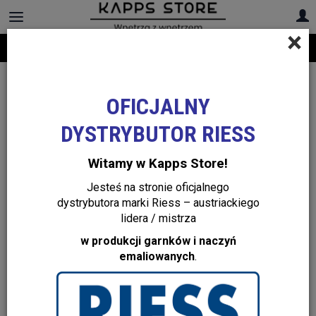
×
Darmowa dostawa na cały asortyment! Infolinia:
+48 22 299 19 84
OFICJALNY
DYSTRYBUTOR RIESS
Witamy w Kapps Store!
Jesteś na stronie oficjalnego
dystrybutora marki Riess – austriackiego
lidera / mistrza
w produkcji garnków i naczyń
emaliowanych
.