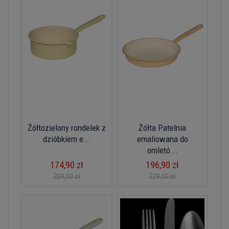
Żółtozielony rondelek z
Żółta Patelnia
dzióbkiem e...
emaliowana do
omletó...
174,90 zł
196,90 zł
209,00 zł
229,00 zł